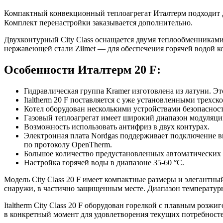
Компактный конвекционный теплоагрегат Италтерм подходит д
Комплект перенастройки заказывается дополнительно.
Двухконтурный City Class оснащается двумя теплообменниками.
нержавеющей стали Zilmet — для обеспечения горячей водой к
Особенности Италтерм 20 F:
Гидравлическая группа Kramer изготовлена из латуни. Э
Italtherm 20 F поставляется с уже установленными тр
Котел оборудован несколькими устройствами безопаснос
Газовый теплоагрегат имеет широкий диапазон модуляци
Возможность использовать антифриз в двух контурах.
Электронная плата Nordgas поддерживает подключение в
по протоколу OpenTherm.
Большое количество предустановленных автоматических п
Настройка горячей воды в диапазоне 35-60 °C.
Модель City Class 20 F имеет компактные размеры и элегантны
снаружи, в частично защищенным месте. Диапазон температуры 
Italtherm City Class 20 F оборудован горелкой с плавным розж
в конкретный момент для удовлетворения текущих потребносте