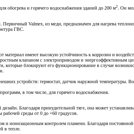
2
ля обогрева и горячего водоснабжения зданий до 200 м
. Он мо
 Первичный Valmex, из меди, предназначен для нагрева теплоно
онтура ГВС.
тот материал имеют высокую устойчивость к коррозии и воздейс
ехскоростным клапаном с электроприводом и энергоэффективны
ти, которые блокируют его функционирование в случае возникн
и.
нешних устройств: термостат, датчик наружной температуры. В
рограмм, в том числе, для горячего водоснабжения.
й дизайн. Благодаря принудительной тяге, она может устанавли
рабочей среды от 0 до +60 градусов.
игом и ионизационным контролем пламени. Благодаря постоянной 
й в тепле.