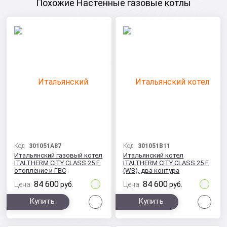
Похожие Настенные газовые котлы
Код:
301051A87
Код:
301051B11
Итальянский газовый котел
Итальянский котел
ITALTHERM CITY CLASS 25 F,
ITALTHERM CITY CLASS 25 F
отопление и ГВС
(WB), два контура
84 600
84 600
Цена:
руб.
Цена:
руб.
Сравнить
Сра
Купить
Купить