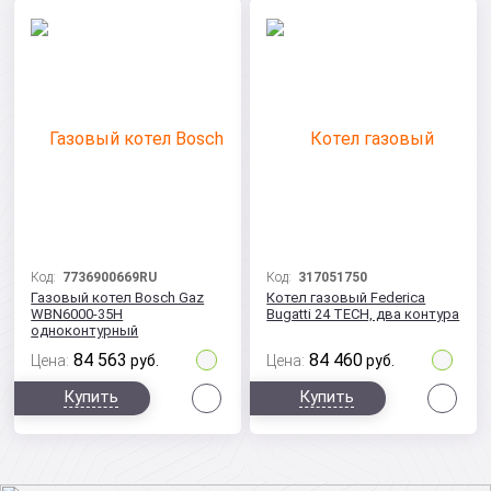
Код:
7736900669RU
Код:
317051750
Газовый котел Bosch Gaz
Котел газовый Federica
WBN6000-35H
Bugatti 24 TECH, два контура
одноконтурный
84 563
84 460
Цена:
руб.
Цена:
руб.
Сравнить
Сра
Купить
Купить