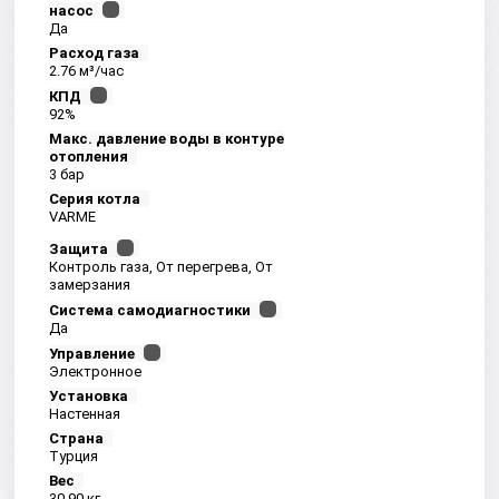
насос
Да
Расход газа
2.76 м³/час
КПД
92%
Макс. давление воды в контуре
отопления
3 бар
Серия котла
VARME
Защита
Контроль газа, От перегрева, От
замерзания
Система самодиагностики
Да
Управление
Электронное
Установка
Настенная
Страна
Турция
Вес
30.90 кг