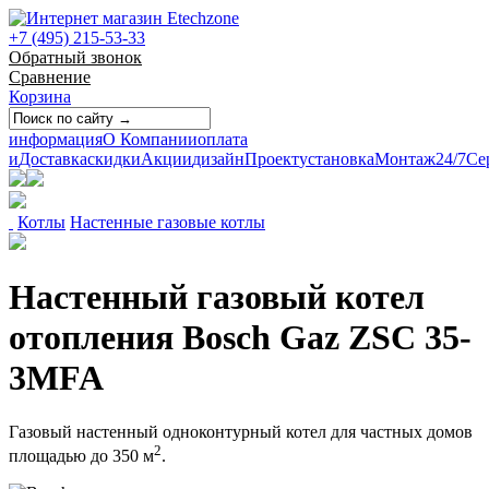
+7 (495) 215-53-33
Обратный звонок
Сравнение
Корзина
информация
О Компании
оплата
и
Доставка
скидки
Акции
дизайн
Проект
установка
Монтаж
24/7
Се
Котлы
Настенные газовые котлы
Настенный газовый котел
отопления Bosch Gaz ZSC 35-
3MFA
Газовый настенный одноконтурный котел для частных домов
2
площадью до 350 м
.