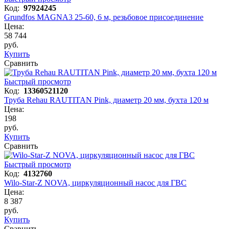
Код:
97924245
Grundfos MAGNA3 25-60, 6 м, резьбовое присоединение
Цена:
58 744
руб.
Купить
Сравнить
Быстрый просмотр
Код:
13360521120
Труба Rehau RAUTITAN Pink, диаметр 20 мм, бухта 120 м
Цена:
198
руб.
Купить
Сравнить
Быстрый просмотр
Код:
4132760
Wilo-Star-Z NOVA, циркуляционный насос для ГВС
Цена:
8 387
руб.
Купить
Сравнить