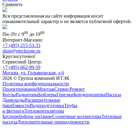
Сравнить
Вся представленная на сайте информация носит
ознакомительный характер и не является публичной офертой.
00
00
Пн–Пт с 9
до 19
Интернет-Магазин:
+7 (495) 215-53-33
shop@etechzone.ru
Круглосуточно!
Сервисный Центр:
+7 (495) 662-99-59
Москва, ул. Гольяновская, д.6
2026 © Группа компаний ИТЭК
Политика конфиденциальности
Проектирование
Монтаж
Сервис
Ремонт
Котлы
Радиаторы
Бойлеры
Горелки
Кондиционеры
Насосы
Дымоходы
Расширительные
баки
Емкости
Водоподготовка
Трубы
и фитинги
Тепловентиляторы
Бесперебойное питание
Солнечные коллекторы
Тепловые
насосы
Дополнительные принадлежности