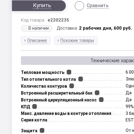
Купить
Сравнить
Код товара:
e2202235
Доставка:
2 рабочих дня,
600
руб.
В наличии
Описание
Похожие товары
Технические харак
6.00
Тепловая мощность
Эле
Тип отопительного котла
Одн
Количество контуров
Да
Встроенный расширительный бак
Да
Встроенный циркуляционный насос
99%
КПД
Макс. давление воды в контуре отопления
3 б
Серия котла
EST
От 
Защита