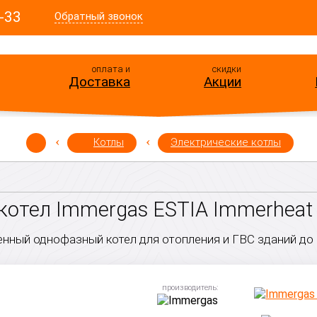
-33
Обратный звонок
оплата и
скидки
Доставка
Акции
Котлы
Электрические котлы
котел Immergas ESTIA Immerheat
енный однофазный котел для отопления и ГВС зданий до 