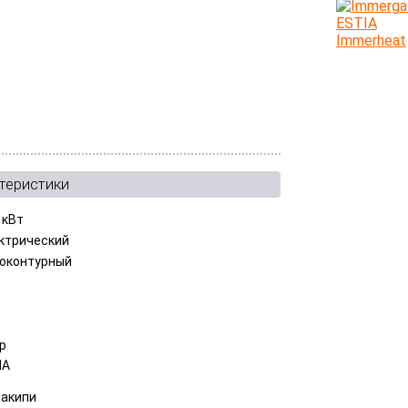
теристики
 кВт
ктрический
оконтурный
ар
IA
накипи