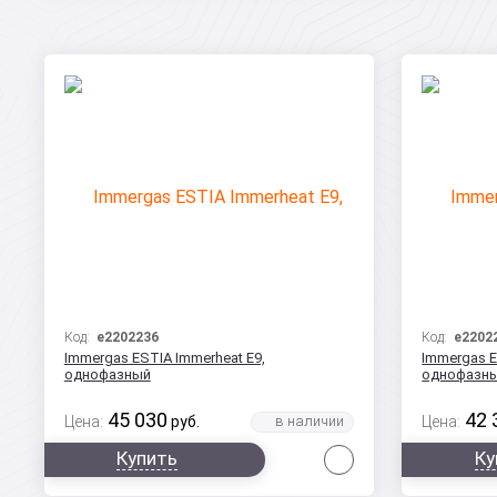
Код:
e2202236
Код:
e2202
Immergas ESTIA Immerheat E9,
Immergas E
однофазный
однофазн
45 030
42 
Цена:
руб.
Цена:
Сравнить
Купить
Ку