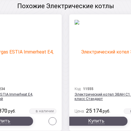
Похожие Электрические котлы
234
Код:
11555
STIA Immerheat E4,
Электрический котел ЭВАН С1 3
ый
класс Стандарт
370
25 174
руб.
Цена:
руб.
Сравнить
пить
Купить