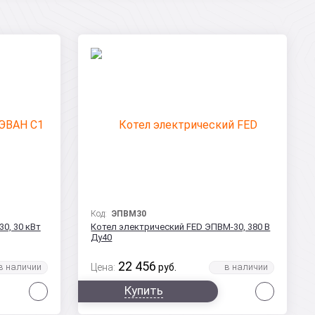
Код:
ЭПВМ30
0, 30 кВт
Котел электрический FED ЭПВМ-30, 380 В
Ду40
22 456
Цена:
руб.
Сравнить
Сравни
Купить