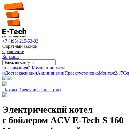
+7 (495) 215-53-33
Обратный звонок
Сравнение
Корзина
информация
О Компании
оплата
и
Доставка
скидки
Акции
дизайн
Проект
установка
Монтаж
24/7
Се
Котлы
Электрические котлы
Электрический котел
с бойлером ACV E-Tech S 160