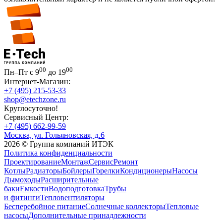
00
00
Пн–Пт с 9
до 19
Интернет-Магазин:
+7 (495) 215-53-33
shop@etechzone.ru
Круглосуточно!
Сервисный Центр:
+7 (495) 662-99-59
Москва, ул. Гольяновская, д.6
2026 © Группа компаний ИТЭК
Политика конфиденциальности
Проектирование
Монтаж
Сервис
Ремонт
Котлы
Радиаторы
Бойлеры
Горелки
Кондиционеры
Насосы
Дымоходы
Расширительные
баки
Емкости
Водоподготовка
Трубы
и фитинги
Тепловентиляторы
Бесперебойное питание
Солнечные коллекторы
Тепловые
насосы
Дополнительные принадлежности