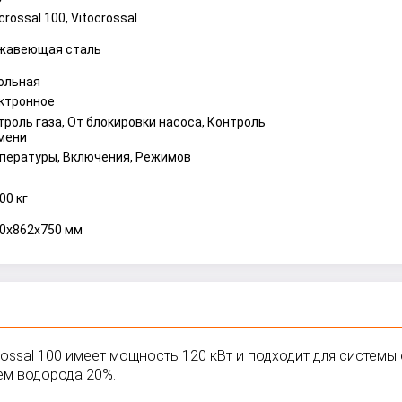
crossal 100, Vitocrossal
жавеющая сталь
ольная
ктронное
троль газа, От блокировки насоса, Контроль
мени
пературы, Включения, Режимов
00 кг
50x862x750 мм
ossal 100 имеет мощность 120 кВт и подходит для систем
ем водорода 20%.