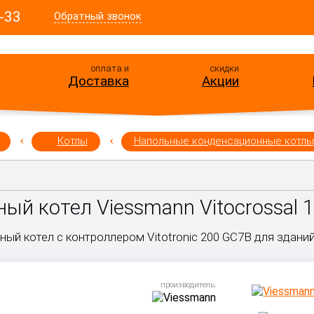
-33
Обратный звонок
оплата и
скидки
Доставка
Акции
Котлы
Напольные конденсационные котлы
й котел Viessmann Vitocrossal 1
ый котел с контроллером Vitotronic 200 GC7B для здани