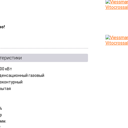
но!
теристики
.00 кВт
денсационный газовый
оконтурный
рытая
%
ар
 мм.
С