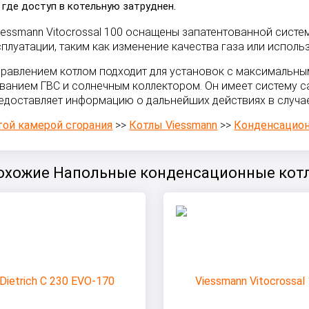
 где доступ в котельную затруднен.
ssmann Vitocrossal 100 оснащены запатентованной систе
луатации, таким как изменение качества газа или использ
управлением котлом подходит для установок с максимальн
ованием ГВС и солнечным коллектором. Он имеет систему 
редоставляет информацию о дальнейших действиях в случа
той камерой сгорания
>>
Котлы Viessmann
>>
Конденсацио
охожие Напольные конденсационные кот