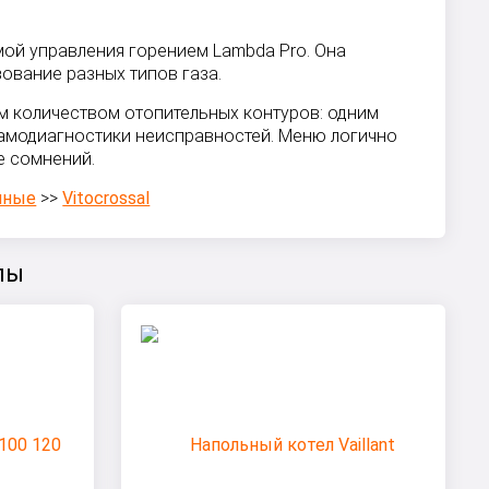
мой управления горением Lambda Pro. Она
ование разных типов газа.
ым количеством отопительных контуров: одним
самодиагностики неисправностей. Меню логично
е сомнений.
нные
>>
Vitocrossal
лы