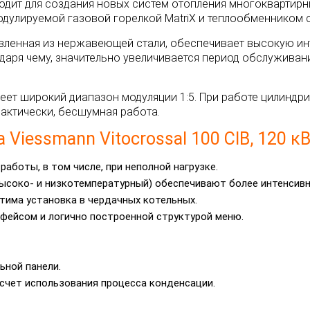
одходит для создания новых систем отопления многокварти
дулируемой газовой горелкой MatriX и теплообменником с 
товленная из нержавеющей стали, обеспечивает высокую и
даря чему, значительно увеличивается период обслуживани
еет широкий диапазон модуляции 1:5. При работе цилиндр
рактически, бесшумная работа.
iessmann Vitocrossal 100 CIB, 120 кВ
аботы, в том числе, при неполной нагрузке.
высоко- и низкотемпературный) обеспечивают более интенсивн
тима установка в чердачных котельных.
рфейсом и логично построенной структурой меню.
ьной панели.
счет использования процесса конденсации.