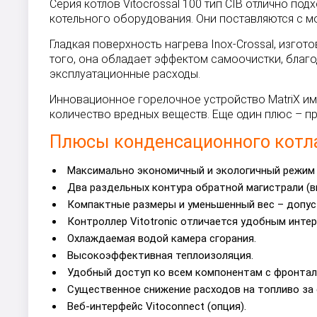
Серия котлов Vitocrossal 100 тип CIB отлично п
котельного оборудования. Они поставляются с мо
Гладкая поверхность нагрева Inox-Crossal, изго
того, она обладает эффектом самоочистки, благо
эксплуатационные расходы.
Инновационное горелочное устройство MatriX им
количество вредных веществ. Еще один плюс – п
Плюсы конденсационного котла V
Максимально экономичный и экологичный режим р
Два раздельных контура обратной магистрали (
Компактные размеры и уменьшенный вес – допус
Контроллер Vitotronic отличается удобным инте
Охлаждаемая водой камера сгорания.
Высокоэффективная теплоизоляция.
Удобный доступ ко всем компонентам с фронтал
Существенное снижение расходов на топливо за 
Веб-интерфейс Vitoconnect (опция).