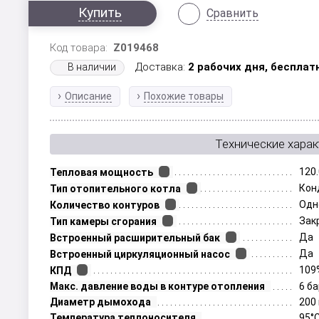
Купить
Сравнить
Код товара:
Z019468
Доставка:
2 рабочих дня,
бесплат
В наличии
Описание
Похожие товары
Технические харак
120
Тепловая мощность
Кон
Тип отопительного котла
Одн
Количество контуров
Зак
Тип камеры сгорания
Да
Встроенный расширительный бак
Да
Встроенный циркуляционный насос
109
КПД
Макс. давление воды в контуре отопления
6 б
Диаметр дымохода
200
Температура теплоносителя
95°