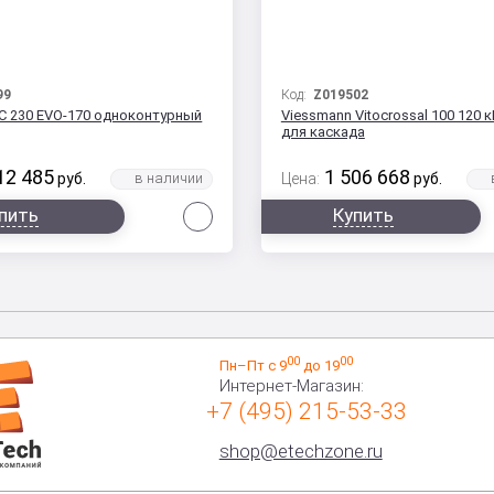
99
Код:
Z019502
h C 230 EVO-170 одноконтурный
Viessmann Vitocrossal 100 120 
для каскада
12 485
1 506 668
руб.
Цена:
руб.
Сравнить
пить
Купить
00
00
Пн–Пт с 9
до 19
Интернет-Магазин:
+7 (495) 215-53-33
shop@etechzone.ru