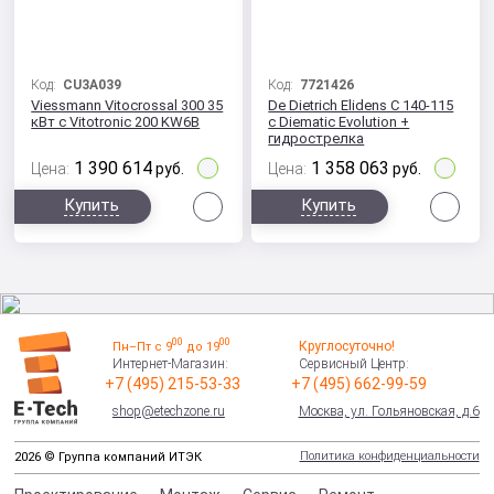
Код:
CU3A039
Код:
7721426
Viessmann Vitocrossal 300 35
De Dietrich Elidens C 140-115
кВт с Vitotronic 200 KW6B
с Diematic Evolution +
гидрострелка
1 390 614
1 358 063
Цена:
руб.
Цена:
руб.
Сравнить
Сра
Купить
Купить
00
00
Круглосуточно!
Пн–Пт с 9
до 19
Интернет-Магазин:
Сервисный Центр:
+7 (495) 215-53-33
+7 (495) 662-99-59
shop@etechzone.ru
Москва, ул. Гольяновская, д.6
Политика конфиденциальности
2026 © Группа компаний ИТЭК