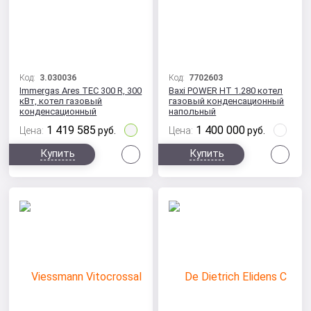
Код:
3.030036
Код:
7702603
Immergas Ares TEC 300 R, 300
Baxi POWER HT 1.280 котел
кВт, котел газовый
газовый конденсационный
конденсационный
напольный
одноконтурный
1 419 585
1 400 000
Цена:
руб.
Цена:
руб.
Сравнить
Сра
Купить
Купить