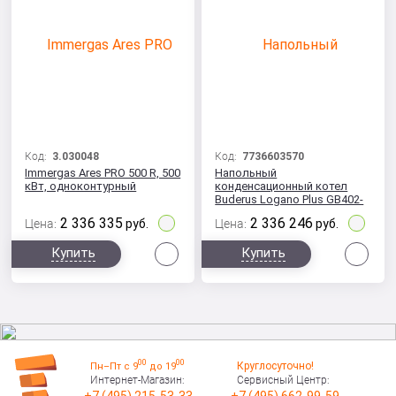
Код:
3.030048
Код:
7736603570
Immergas Ares PRO 500 R, 500
Напольный
кВт, одноконтурный
конденсационный котел
Buderus Logano Plus GB402-
470, 470 кВт
2 336 335
2 336 246
Цена:
руб.
Цена:
руб.
Сравнить
Сра
Купить
Купить
00
00
Круглосуточно!
Пн–Пт с 9
до 19
Интернет-Магазин:
Сервисный Центр: