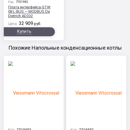
Код:
7721982
Плата интерфейса GTW
08 L-BUS — MODBUS De
Dietrich AD332
32 909
Цена:
руб.
Купить
Похожие Напольные конденсационные котлы
Код:
Z019493
Код:
Z019492