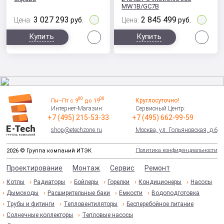
MW1B/GC7B
3 027 293
2 845 499
Цена:
руб.
Цена:
руб.
Сравнить
Сра
Купить
Купить
00
00
Круглосуточно!
Пн–Пт с 9
до 19
Интернет-Магазин:
Сервисный Центр:
+7 (495) 215-53-33
+7 (495) 662-99-59
shop@etechzone.ru
Москва, ул. Гольяновская, д.6
Политика конфиденциальности
2026 © Группа компаний ИТЭК
Проектирование
Монтаж
Сервис
Ремонт
Котлы
Радиаторы
Бойлеры
Горелки
Кондиционеры
Насосы
Дымоходы
Расширительные баки
Емкости
Водоподготовка
Трубы и фитинги
Тепловентиляторы
Бесперебойное питание
Солнечные коллекторы
Тепловые насосы