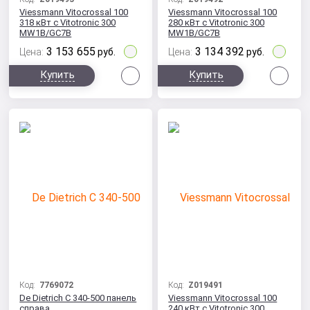
Viessmann Vitocrossal 100
Viessmann Vitocrossal 100
318 кВт с Vitotronic 300
280 кВт с Vitotronic 300
MW1B/GC7B
MW1B/GC7B
3 153 655
3 134 392
Цена:
руб.
Цена:
руб.
Сравнить
Сра
Купить
Купить
Код:
7769072
Код:
Z019491
De Dietrich C 340-500 панель
Viessmann Vitocrossal 100
справа
240 кВт с Vitotronic 300