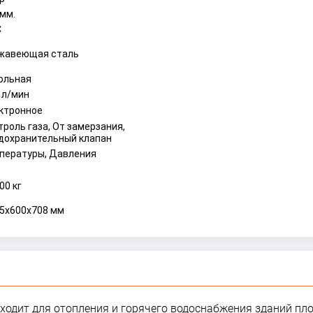
 мм.
С
жавеющая сталь
ольная
7 л/мин
ктронное
троль газа, От замерзания,
дохранительный клапан
пературы, Давления
00 кг
55x600x708 мм
дходит для отопления и горячего водоснабжения зданий пл