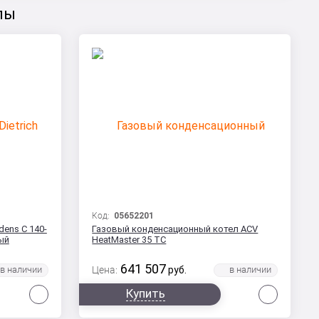
лы
Код:
05652201
dens C 140-
Газовый конденсационный котел ACV
ный
HeatMaster 35 TC
641 507
Цена:
руб.
Сравнить
Сравни
Купить