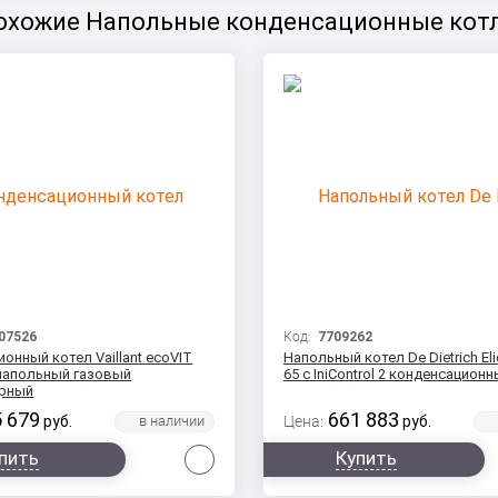
охожие Напольные конденсационные кот
07526
Код:
7709262
онный котел Vaillant ecoVIT
Напольный котел De Dietrich Eli
 напольный газовый
65 с IniControl 2 конденсацион
урный
 679
661 883
руб.
Цена:
руб.
Сравнить
пить
Купить