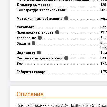
Диаметр дымохода
125
Температура теплоносителя
90°
нер
Материал теплообменника
Установка
Нап
19.
Производительность
Эле
Управление
Кон
Защита
Пре
Тем
Индикация
Нет
Система самодиагностики
Вес
174.
Габариты товара
1 7
Описание
Конденсационный котел ACV HeatMaster 45 TC по