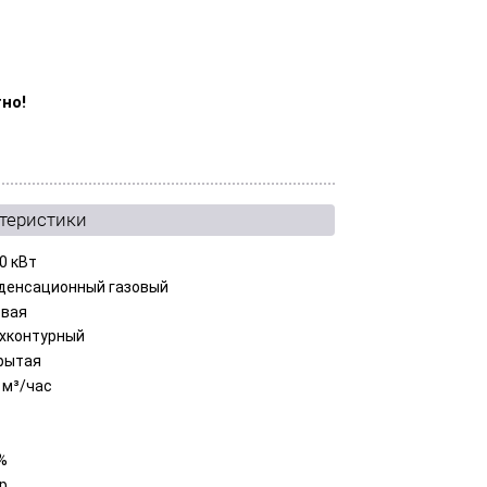
но!
ктеристики
0 кВт
денсационный газовый
овая
хконтурный
рытая
 м³/час
%
ар