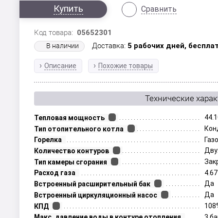
Купить
Сравнить
Код товара:
05652301
Доставка:
5 рабочих дней,
бесплат
В наличии
Описание
Похожие товары
Технические хара
44.1
Тепловая мощность
Кон
Тип отопительного котла
Горелка
Газ
Дву
Количество контуров
Зак
Тип камеры сгорания
Расход газа
4.67
Да
Встроенный расширительный бак
Да
Встроенный циркуляционный насос
108
КПД
Макс. давление воды в контуре отопления
3 б