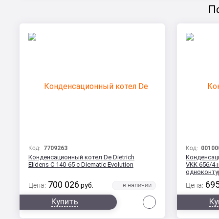
П
Код:
7709263
Код:
00100
Конденсационный котел De Dietrich
Конденсаци
Elidens C 140-65 с Diematic Evolution
VKK 656/4
одноконт
700 026
695
Цена:
руб.
Цена:
Сравнить
Купить
Ку