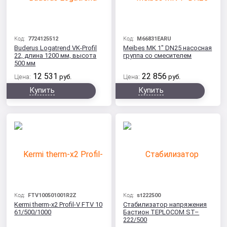
Код:
7724125512
Код:
M66831EARU
Buderus Logatrend VK-Profil
Meibes MK 1" DN25 насосная
22, длина 1200 мм, высота
группа со смесителем
500 мм
12 531
22 856
Цена:
руб.
Цена:
руб.
Купить
Купить
Код:
FTV100501001R2Z
Код:
st222500
Kermi therm-x2 Profil-V FTV 10
Стабилизатор напряжения
61/500/1000
Бастион TEPLOCOM ST–
222/500