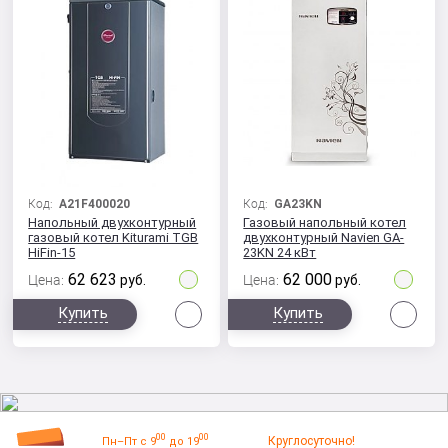
Код:
A21F400020
Код:
GA23KN
Напольный двухконтурный
Газовый напольный котел
газовый котел Kiturami TGB
двухконтурный Navien GA-
HiFin-15
23KN 24 кВт
62 623
62 000
Цена:
руб.
Цена:
руб.
Сравнить
Сра
Купить
Купить
00
00
Круглосуточно!
Пн–Пт с 9
до 19