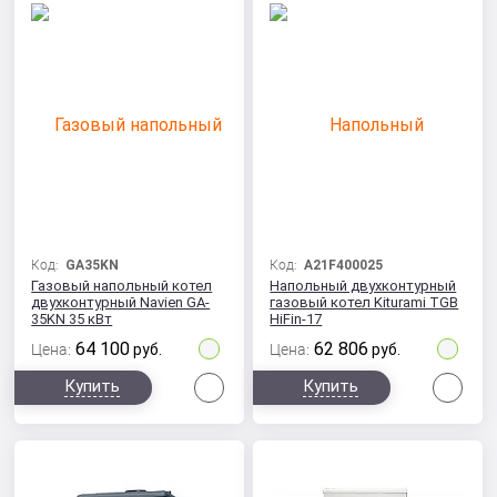
Код:
GA35KN
Код:
A21F400025
Газовый напольный котел
Напольный двухконтурный
двухконтурный Navien GA-
газовый котел Kiturami TGB
35KN 35 кВт
HiFin-17
64 100
62 806
Цена:
руб.
Цена:
руб.
Сравнить
Сра
Купить
Купить