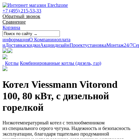
+7 (495) 215-53-33
Обратный звонок
Сравнение
Корзина
информация
О Компании
оплата
и
Доставка
скидки
Акции
дизайн
Проект
установка
Монтаж
24/7
Се
Котлы
Комбинированные котлы (дизель, газ)
Котел Viessmann Vitorond
100, 80 кВт, с дизельной
горелкой
Низкотемпературный котел с теплообменником
из специального серого чугуна. Надежность и безопасность
эксплуатации, благодаря тщательно продуманной