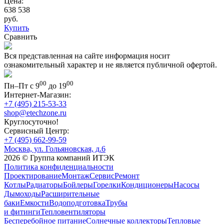
Цена:
638 538
руб.
Купить
Сравнить
Вся представленная на сайте информация носит
ознакомительный характер и не является публичной офертой.
00
00
Пн–Пт с 9
до 19
Интернет-Магазин:
+7 (495) 215-53-33
shop@etechzone.ru
Круглосуточно!
Сервисный Центр:
+7 (495) 662-99-59
Москва, ул. Гольяновская, д.6
2026 © Группа компаний ИТЭК
Политика конфиденциальности
Проектирование
Монтаж
Сервис
Ремонт
Котлы
Радиаторы
Бойлеры
Горелки
Кондиционеры
Насосы
Дымоходы
Расширительные
баки
Емкости
Водоподготовка
Трубы
и фитинги
Тепловентиляторы
Бесперебойное питание
Солнечные коллекторы
Тепловые