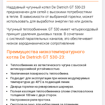
Наддувный чугунный котел De Dietrich GT 530-23
предназначен для сетей с высокими потребностями
в тепле. В зависимости от выбранной горелки, может
использовать для выработки энергии газ или дизель
Чугунный теплообменник GT 530 имеет четырехходовый
принцип удаления дымовых газов. В сочетании
с системой параллельных каналов, это обеспечивает
низкое аэродинамическое сопротивление
Преимущества низкотемпературного
котла De Dietrich GT 530-23:
Теплообменник из эвтектического чугуна с высокой
антикоррозийной устойчивостью.
Увеличенная поверхность теплообмена.
Подходит для эксплуатации при низких модулируемых
температурах до 40°C в подающей линии.
Дверца горелки на реверсивных шарнирах.
Полная изоляция теплообменника слоем стекловолокна
толщиной 100 мм с двух сторон.
Настроенное реле протока.
Смотровое окно для наблюдения за пламенем.