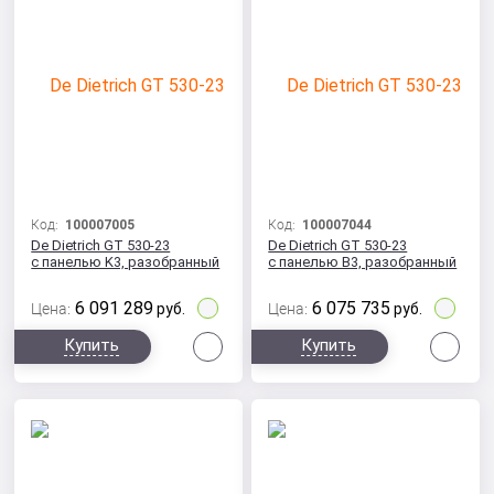
Код:
100007005
Код:
100007044
De Dietrich GT 530-23
De Dietrich GT 530-23
с панелью K3, разобранный
с панелью B3, разобранный
6 091 289
6 075 735
Цена:
руб.
Цена:
руб.
Сравнить
Сра
Купить
Купить