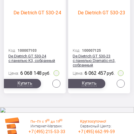
Код:
100007103
Код:
100007125
De Dietrich GT 530-24
De Dietrich GT 530-23
с панелью K3, собранный
с панелью Diematic-m3,
собранный
6 068 148
6 062 457
Цена:
руб.
Цена:
руб.
Сравнить
Сра
Купить
Купить
00
00
Круглосуточно!
Пн–Пт с 9
до 19
Интернет-Магазин:
Сервисный Центр:
+7 (495) 215-53-33
+7 (495) 662-99-59