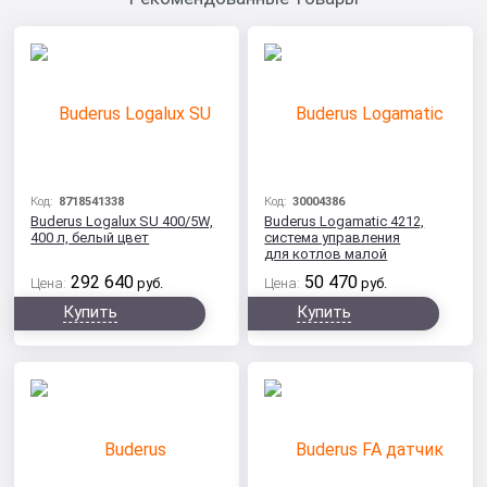
Код:
8718541338
Код:
30004386
Buderus Logalux SU 400/5W,
Buderus Logamatic 4212,
400 л, белый цвет
система управления
для котлов малой
и средней мощности
292 640
50 470
Цена:
руб.
Цена:
руб.
Купить
Купить