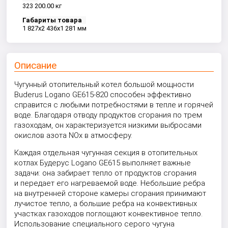
323 200.00 кг
Габариты товара
1 827x2 436x1 281 мм
Описание
Чугунный отопительный котел большой мощности
Buderus Logano GE615-820 способен эффективно
справится с любыми потребностями в тепле и горячей
воде. Благодаря отводу продуктов сгорания по трем
газоходам, он характеризуется низкими выбросами
окислов азота NOx в атмосферу.
Каждая отдельная чугунная секция в отопительных
котлах Будерус Logano GE615 выполняет важные
задачи: она забирает тепло от продуктов сгорания
и передает его нагреваемой воде. Небольшие ребра
на внутренней стороне камеры сгорания принимают
лучистое тепло, а большие ребра на конвективных
участках газоходов поглощают конвективное тепло.
Использование специального серого чугуна