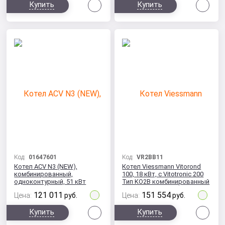
Сравнить
Сра
Купить
Купить
Код:
01647601
Код:
VR2BB11
Котел ACV N3 (NEW),
Котел Viessmann Vitorond
комбинированный,
100, 18 кВт, с Vitotronic 200
одноконтурный, 51 кВт
Тип KO2B комбинированный
121 011
151 554
Цена:
руб.
Цена:
руб.
Сравнить
Сра
Купить
Купить