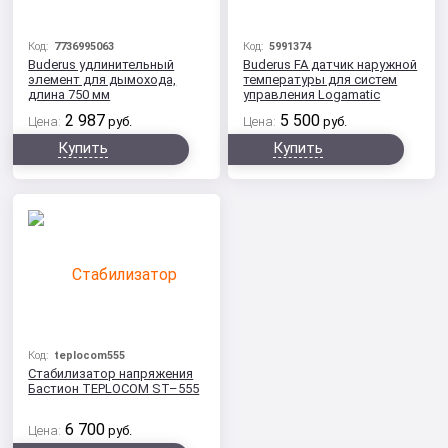
Код:
7736995063
Код:
5991374
Buderus удлинительный
Buderus FA датчик наружной
элемент для дымохода,
температуры для систем
длина 750 мм
управления Logamatic
2000/4000/EMS
2 987
5 500
Цена:
руб.
Цена:
руб.
Купить
Купить
Код:
teplocom555
Стабилизатор напряжения
Бастион TEPLOCOM ST–555
6 700
Цена:
руб.