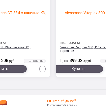
4573
Код:
TX3A552
 GT 334 с панелью K3,
Viessmann Vitoplex 300, 115 кВт
й
горелкой
 308
899 025
руб.
Цена:
руб.
Сравнить
пить
Купить
00
00
Пн–Пт с 9
до 19
Интернет-Магазин: