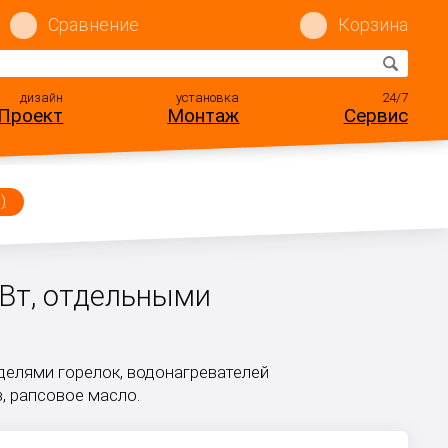
Сравнение
Корзина
дизайн
установка
24/7
Проект
Монтаж
Сервис
)
кВт, отдельными
елями горелок, водонагревателей
з, рапсовое масло.