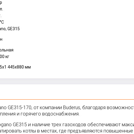
ар
л.
.
°C
ano, GE315
ун
ольная
00 кг
95x1 445x880 мм
no GE315-170, от компании Buderus, благодаря возможнос
пления и горячего водоснабжения.
Logano GE315 и наличие трех газоходов обеспечивают ма
тировать котлы в местах, где предъявляются повышенные 