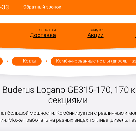
-33
Обратный звонок
оплата и
скидки
Доставка
Акции
Котлы
Комбинированные котлы (дизель, газ
 Buderus Logano GE315-170, 170 
секциями
тел большой мощности. Комбинируется с различными мод
ия. Может работать на разных видах топлива: дизель, га