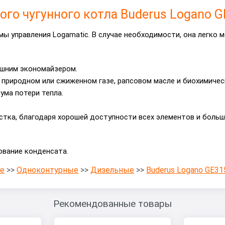
го чугунного котла Buderus Logano G
ы управления Logamatic. В случае необходимости, она легко 
шним экономайзером.
 природном или сжиженном газе, рапсовом масле и биохимичес
ма потери тепла.
стка, благодаря хорошей доступности всех элементов и больш
ование конденсата.
е
>>
Одноконтурные
>>
Дизельные
>>
Buderus Logano GE31
Рекомендованные товары