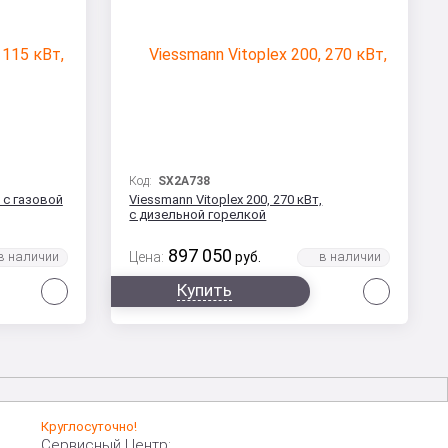
Код:
SX2A738
, с газовой
Viessmann Vitoplex 200, 270 кВт,
с дизельной горелкой
897 050
Цена:
руб.
Сравнить
Сравни
Купить
Круглосуточно!
Сервисный Центр: