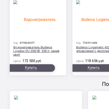
Код:
8718543077
Код:
7747311684
Водонагреватель Buderus
Buderus Logamatic 43
Logalux SU 200/5Е, 200 л, синий
управления с диспле
цвет
172 500
118 656
Цена:
руб.
Цена:
руб.
Купить
Купить
По