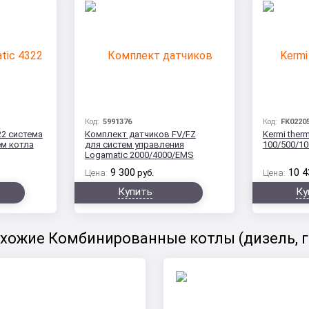
Код:
5991376
Код:
FK0220
22 система
Комплект датчиков FV/FZ
Kermi therm
ем котла
для систем управления
100/500/10
Logamatic 2000/4000/EMS
9 300
10 4
Цена:
руб.
Цена:
Купить
Ку
хожие Комбинированные котлы (дизель, г