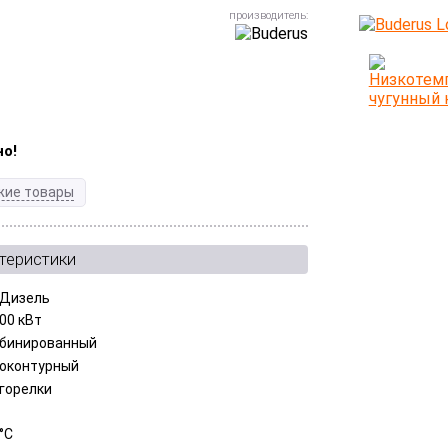
но!
жие товары
теристики
, Дизель
.00 кВт
бинированный
оконтурный
 горелки
°C