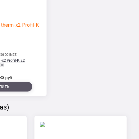
501001N2Z
-x2 Profil-K 22
00
33
руб.
пить
аз)