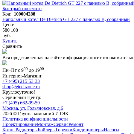
Быстрый просмотр
Код:
100004288
Напольный котел De Dietrich GT 227 с панелью B, собранный
Цена:
580 108
руб.
Купить
Сравнить
Вся представленная на сайте информация носит ознакомительн
00
00
Пн–Пт с 9
до 19
Интернет-Магазин:
+7 (495) 215-53-33
shop@etechzone.ru
Круглосуточно!
Сервисный Центр:
+7 (495) 662-99-59
Москва, ул. Гольяновская, д.6
2026 © Группа компаний ИТЭК
Политика конфиденциальности
Проектирование
Монтаж
Сервис
Ремонт
Котлы
Радиаторы
Бойлеры
Горелки
Кондиционеры
Насосы