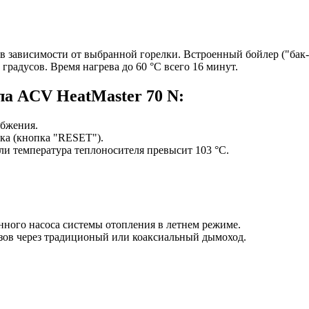
, в зависимости от выбранной горелки. Встроенный бойлер ("бак
градусов. Время нагрева до 60 °C всего 16 минут.
ла ACV HeatMaster 70 N:
абжения.
ска (кнопка "RESET").
ли температура теплоносителя превысит 103 °C.
ного насоса системы отопления в летнем режиме.
азов через традиционый или коаксиальный дымоход.