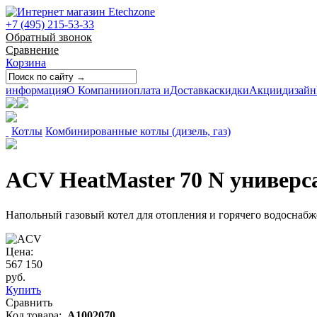
+7 (495) 215-53-33
Обратный звонок
Сравнение
Корзина
информация
О Компании
оплата и
Доставка
скидки
Акции
дизайн
Котлы
Комбинированные котлы (дизель, газ)
ACV HeatMaster 70 N универс
Напольный газовый котел для отопления и горячего водоснабж
Цена:
567 150
руб.
Купить
Сравнить
Код товара:
A1002070