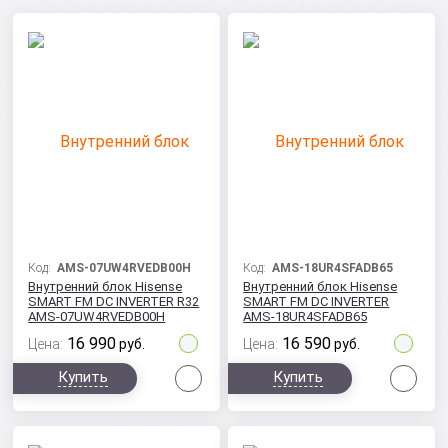
Код:
AMS-07UW4RVEDB00H
Код:
AMS-18UR4SFADB65
Внутренний блок Hisense
Внутренний блок Hisense
SMART FM DC INVERTER R32
SMART FM DC INVERTER
AMS-07UW4RVEDB00H
AMS-18UR4SFADB65
16 990
16 590
Цена:
руб.
Цена:
руб.
Сравнить
Сра
Купить
Купить