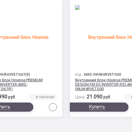
9UR4SVETG67(R)
Код:
AMS-09UW4RVETG00
й блок Hisense PREMIUM
Внутренний блок Hisense PREM
 INVERTER AMS-
DESIGN FM DC INVERTER R32 A
G67(R)
09UW4RVETG00
990
21 090
руб.
Цена:
руб.
Сравнить
пить
Купить