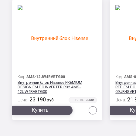
Код:
AMS-12UW4RVETG00
Код:
AMS-0
Внутренний блок Hisense PREMIUM
Внутренни
DESIGN FM DC INVERTER R32 AMS-
RED FM DC
12UW4RVETG00
09UR4SVET
23 190
21 
Цена:
руб.
Цена:
Сравнить
Купить
Ку