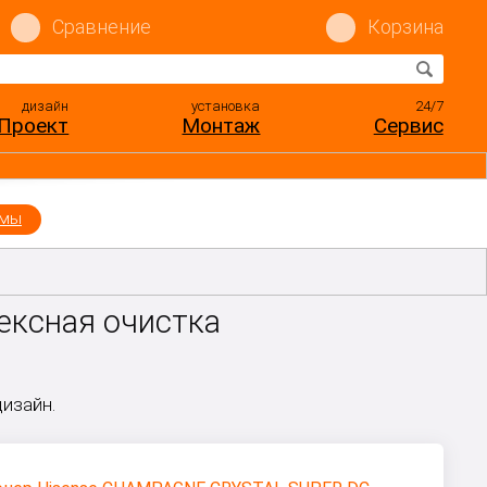
Сравнение
Корзина
дизайн
установка
24/7
Проект
Монтаж
Сервис
емы
ексная очистка
изайн.