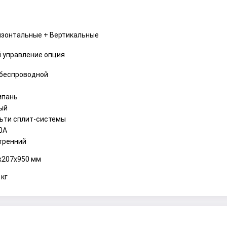
изонтальные + Вертикальные
Fi управление опция
 беспроводной
пань
ый
ьти сплит-системы
0A
тренний
x207x950 мм
 кг