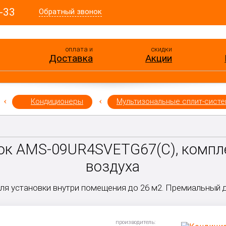
-33
Обратный звонок
оплата и
скидки
Доставка
Акции
Кондиционеры
Мультизональные сплит-сист
ок AMS-09UR4SVETG67(C), компл
воздуха
ля установки внутри помещения до 26 м2.
Премиальный д