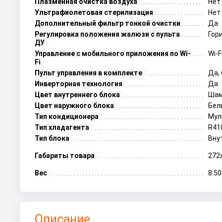
Плазменная очистка воздуха
Нет
Ультрафиолетовая стерилизация
Нет
Дополнительный фильтр тонкой очистки
Да
Регулировка положения жалюзи с пульта
Гор
ДУ
Управление c мобильного приложения по Wi-
Wi-
Fi
Пульт управления в комплекте
Да,
Инверторная технология
Да
Цвет внутреннего блока
Шам
Цвет наружного блока
Бел
Тип кондиционера
Мул
Тип хладагента
R41
Тип блока
Вну
Габариты товара
272
Вес
8.50
Описание