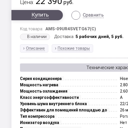
22 390
Цена:
руб.
Купить
Сравнить
Код товара:
AMS-09UR4SVETG67(C)
Доставка:
5 рабочих дней,
5
руб.
В наличии
Описание
Похожие товары
Технические харак
Серия кондиционера
His
Мощность нагрева
2.80
Мощность охлаждения
2.60
Класс энергоэффективности
А
Уровень шума внутреннего блока
22/
Эффективен для помещений площадью до
26 
Тип компрессора
Рот
Ионизатор воздуха
Нет