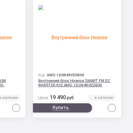
Код:
AMS-12UW4RVEDB00
IUM
Внутренний блок Hisense SMART FM DC
MS-
INVERTER R32 AMS-12UW4RVEDB00
19 490
Цена:
руб.
Сравнить
Сравни
Купить