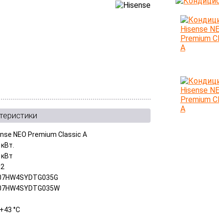
теристики
ense NEO Premium Classic A
 кВт.
 кВт
м2
07HW4SYDTG035G
07HW4SYDTG035W
+43 °C