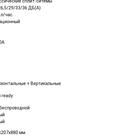
ссические сплит-ситемы
26,5/29/33/36 ДБ(A)
 л/час
ационный
м
0A
изонтальные + Вертикальные
i ready
 беспроводной
ый
ый
x207x880 мм