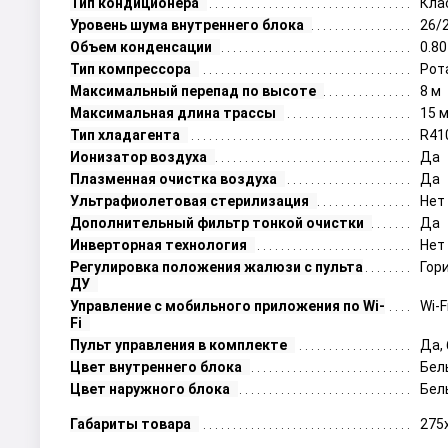
Тип кондиционера
Кла
Уровень шума внутреннего блока
26/
Объем конденсации
0.80
Тип компрессора
Рот
Максимальный перепад по высоте
8 м
Максимальная длина трассы
15 
Тип хладагента
R41
Ионизатор воздуха
Да
Плазменная очистка воздуха
Да
Ультрафиолетовая стерилизация
Нет
Дополнительный фильтр тонкой очистки
Да
Инверторная технология
Нет
Регулировка положения жалюзи с пульта
Гор
ДУ
Управление c мобильного приложения по Wi-
Wi-F
Fi
Пульт управления в комплекте
Да,
Цвет внутреннего блока
Бел
Цвет наружного блока
Бел
Габариты товара
275