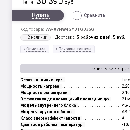
30 390
Цена:
руб.
Купить
Сравнить
Код товара:
AS-07HW4SYDTG035G
Доставка:
5 рабочих дней,
5
руб.
В наличии
Описание
Похожие товары
Технические харак
Серия кондиционера
His
Мощность нагрева
2.20
Мощность охлаждения
2.10
Эффективен для помещений площадью до
21 
Модель внутреннего блока
AS-
Модель наружного блока
AS-
Класс энергоэффективности
А
Диапазон рабочих температур
-10/