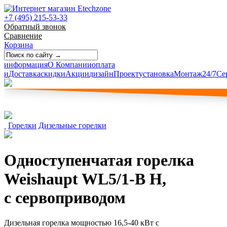
+7 (495) 215-53-33
Обратный звонок
Сравнение
Корзина
информация
О Компании
оплата
и
Доставка
скидки
Акции
дизайн
Проект
установка
Монтаж
24/7
Се
Горелки
Дизельные горелки
Одноступенчатая горелка
Weishaupt WL5/1-B H,
с сервоприводом
Дизельная горелка мощностью 16,5-40 кВт с