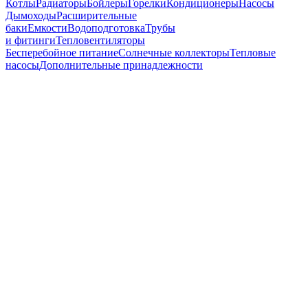
Котлы
Радиаторы
Бойлеры
Горелки
Кондиционеры
Насосы
Дымоходы
Расширительные
баки
Емкости
Водоподготовка
Трубы
и фитинги
Тепловентиляторы
Бесперебойное питание
Солнечные коллекторы
Тепловые
насосы
Дополнительные принадлежности