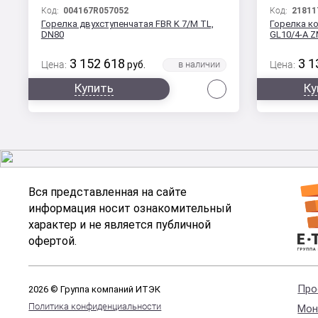
Код:
004167R057052
Код:
21811
Горелка двухступенчатая FBR K 7/M TL,
Горелка к
DN80
GL10/4-A Z
3 152 618
3 1
Цена:
руб.
Цена:
Сравнить
Купить
Ку
Вся представленная на сайте
информация носит ознакомительный
характер и не является публичной
офертой.
Про
2026 © Группа компаний ИТЭК
Политика конфиденциальности
Мон