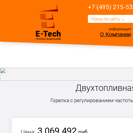
+7 (495) 215-53
информация
О Компании
Двухтопливная
Горелка c регулированием частот
3 069 492
Цена:
руб.