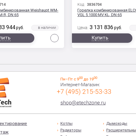
714
Код:
3836704
омбинированная Weishaupt WM-
Горелка комбинированная ELCO
M-R, DN 65
VGL 5.1000 MV KL, DN 65
33 944
3 131 836
руб.
Цена:
руб.
Сравнить
пить
Купить
00
00
Пн–Пт с 9
до 19
Интернет-Магазин:
+7 (495) 215-53-33
shop@etechzone.ru
ектирование
Котлы
Дымоходы
Радиаторы
Расширительны
таж