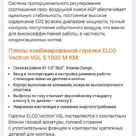
Система пропорционального регулирования
соотношения газо- воздушной смеси AGP обеспечивает
идеальную стабильность, постоянное высокое
содержание CO2 во всем диапазоне мощности, точный
контроль поступления избыточного воздуха, что важно
для высокоэффективной работы, в частности,
конденсационных котлов.
Плюсы комбинированной горелки ELCO
Vectron VGL 5.1000 M KM:
Газовая рампа d1 1/2"-Rp2". Клапан Dungs.
Ввод в эксплуатацию и настройка режимов работы
с помощью меню на дисплее и кнопок.
Корпус выполнен из алюминия, кожух из высокопрочного
пластика.
Выбросы по газу отвечает европейскому стандарту
классу 3, по дизелю — классу 2.
Умеренная вентиляция и снижение энергопотребления.
Горелки ELCO Vectron VGL поставляются с компактным
блоком газовой арматуры, головой сгорания
с уплотнительным фланцем и комплектом крепежных
деталей для монтажа.