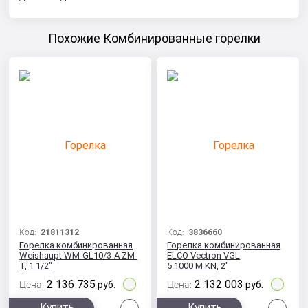
Похожие Комбинированные горелки
Код:
21811312
Код:
3836660
Горелка комбинированная
Горелка комбинированная
Weishaupt WM-GL10/3-A ZM-
ELCO Vectron VGL
T, 1 1/2"
5.1000 M KN, 2"
2 136 735
2 132 003
Цена:
руб.
Цена:
руб.
Сравнить
Сра
Купить
Купить