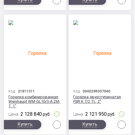
Код:
21811311
Код:
004029R057040
Горелка комбинированная
Горелка двухступенчатая
Weishaupt WM-GL10/3-A ZM-
FBR K 7/2 TL, 2"
T, 1"
2 128 840
2 121 950
Цена:
руб.
Цена:
руб.
Сравнить
Сра
Купить
Купить