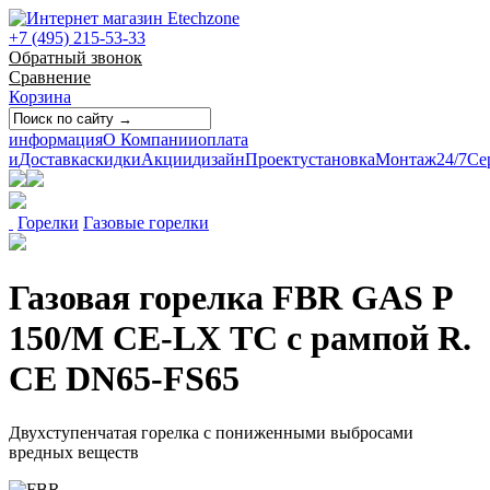
+7 (495) 215-53-33
Обратный звонок
Сравнение
Корзина
информация
О Компании
оплата
и
Доставка
скидки
Акции
дизайн
Проект
установка
Монтаж
24/7
Се
Горелки
Газовые горелки
Газовая горелка FBR GAS P
150/M CE-LX TC с рампой R.
CE DN65-FS65
Двухступенчатая горелка с пониженными выбросами
вредных веществ