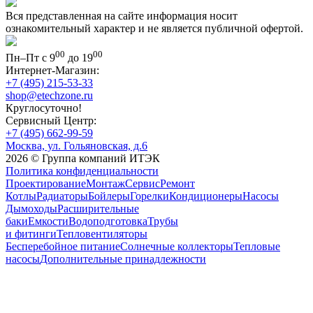
Вся представленная на сайте информация носит
ознакомительный характер и не является публичной офертой.
00
00
Пн–Пт с 9
до 19
Интернет-Магазин:
+7 (495) 215-53-33
shop@etechzone.ru
Круглосуточно!
Сервисный Центр:
+7 (495) 662-99-59
Москва, ул. Гольяновская, д.6
2026 © Группа компаний ИТЭК
Политика конфиденциальности
Проектирование
Монтаж
Сервис
Ремонт
Котлы
Радиаторы
Бойлеры
Горелки
Кондиционеры
Насосы
Дымоходы
Расширительные
баки
Емкости
Водоподготовка
Трубы
и фитинги
Тепловентиляторы
Бесперебойное питание
Солнечные коллекторы
Тепловые
насосы
Дополнительные принадлежности