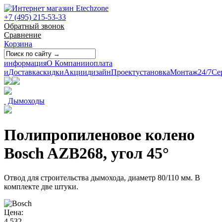
+7 (495) 215-53-33
Обратный звонок
Сравнение
Корзина
информация
О Компании
оплата
и
Доставка
скидки
Акции
дизайн
Проект
установка
Монтаж
24/7
Се
Дымоходы
Полипропиленовое колено
Bosch AZB268, угол 45°
Отвод для строительства дымохода, диаметр 80/110 мм. В
комплекте две штуки.
Цена:
4 532