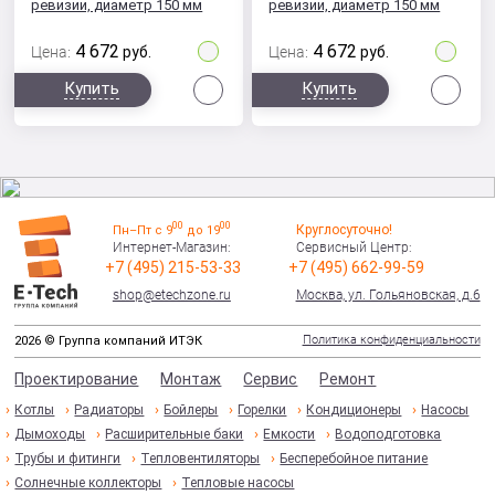
ревизии, диаметр 150 мм
ревизии, диаметр 150 мм
4 672
4 672
Цена:
руб.
Цена:
руб.
Сравнить
Сра
Купить
Купить
00
00
Круглосуточно!
Пн–Пт с 9
до 19
Интернет-Магазин:
Сервисный Центр:
+7 (495) 215-53-33
+7 (495) 662-99-59
shop@etechzone.ru
Москва, ул. Гольяновская, д.6
Политика конфиденциальности
2026 © Группа компаний ИТЭК
Проектирование
Монтаж
Сервис
Ремонт
Котлы
Радиаторы
Бойлеры
Горелки
Кондиционеры
Насосы
Дымоходы
Расширительные баки
Емкости
Водоподготовка
Трубы и фитинги
Тепловентиляторы
Бесперебойное питание
Солнечные коллекторы
Тепловые насосы