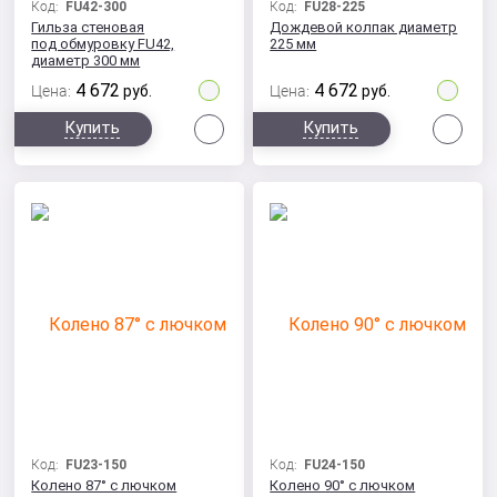
Код:
FU42-300
Код:
FU28-225
Гильза стеновая
Дождевой колпак диаметр
под обмуровку FU42,
225 мм
диаметр 300 мм
4 672
4 672
Цена:
руб.
Цена:
руб.
Сравнить
Сра
Купить
Купить
Код:
FU23-150
Код:
FU24-150
Колено 87° с лючком
Колено 90° с лючком