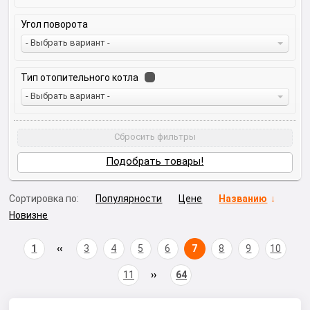
Угол поворота
- Выбрать вариант -
Тип отопительного котла
- Выбрать вариант -
Сбросить фильтры
Подобрать товары!
Сортировка по:
Популярности
Цене
Названию
Новизне
1
3
4
5
6
7
8
9
10
11
64