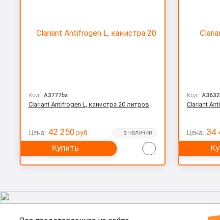
Код:
A3777bx
Код:
A3632
Сlariant Antifrogen L, канистра 20 литров
Сlariant An
42 250
34 
Цена:
руб.
Цена:
Сравнить
Купить
Ку