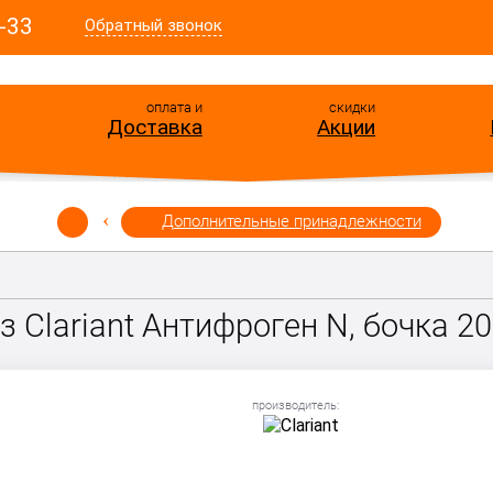
-33
Обратный звонок
оплата и
скидки
Доставка
Акции
Дополнительные принадлежности
 Сlariant Антифроген N, бочка 2