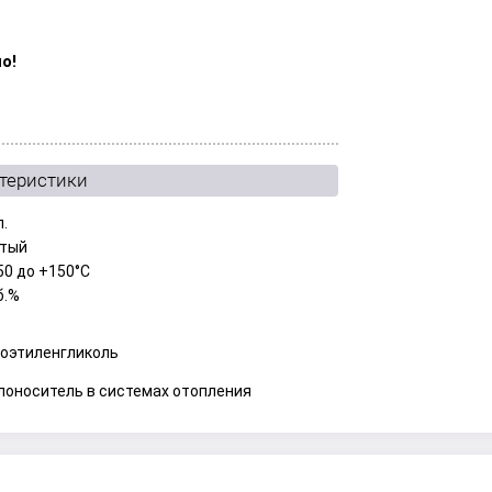
о!
ктеристики
л.
тый
50 до +150°C
б.%
оэтиленгликоль
лоноситель в системах отопления