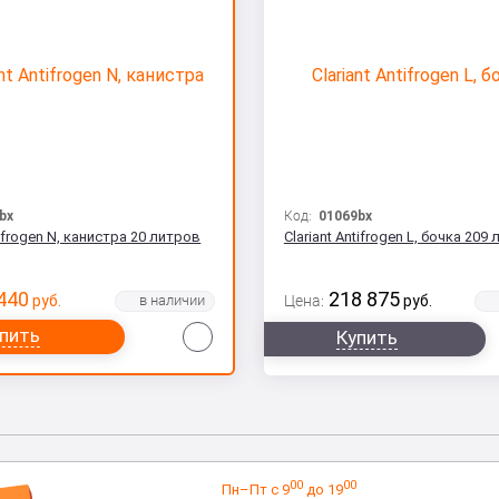
bx
Код:
01069bx
tifrogen N, канистра 20 литров
Сlariant Antifrogen L, бочка 209
440
218 875
руб.
Цена:
руб.
Сравнить
пить
Купить
00
00
Пн–Пт с 9
до 19