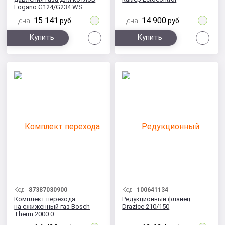
Logano G124/G234 WS
15 141
14 900
Цена:
руб.
Цена:
руб.
Сравнить
Сра
Купить
Купить
Код:
87387030900
Код:
100641134
Комплект перехода
Редукционный фланец
на сжиженный газ Bosch
Drazice 210/150
Therm 2000 0