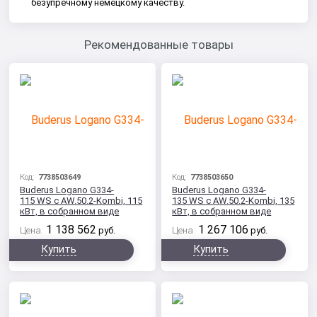
безупречному немецкому качеству.
Рекомендованные товары
Код:
7738503649
Код:
7738503650
Buderus Logano G334-
Buderus Logano G334-
115 WS с AW.50.2-Kombi, 115
135 WS с AW.50.2-Kombi, 135
кВт, в собранном виде
кВт, в собранном виде
1 138 562
1 267 106
Цена:
руб.
Цена:
руб.
Купить
Купить