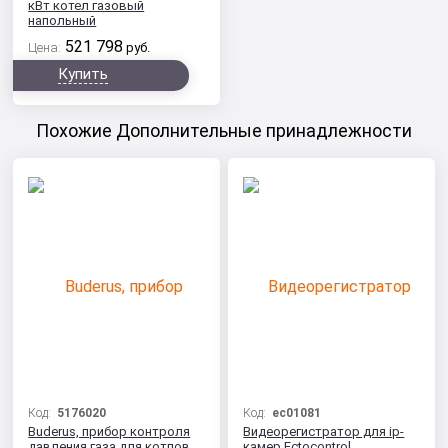
кВт котел газовый
напольный
521 798
Цена:
руб.
Купить
Похожие Дополнительные принадлежности
Код:
5176020
Код:
ec01081
Buderus, прибор контроля
Видеорегистратор для ip-
давления газа для котлов
камер Ectocontrol