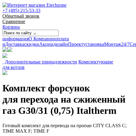
+7 (495) 215-53-33
Обратный звонок
Сравнение
Корзина
информация
О Компании
оплата
и
Доставка
скидки
Акции
дизайн
Проект
установка
Монтаж
24/7
Се
Дополнительные принадлежности
Комплектующие
для котлов
Комплект форсунок
для перехода на сжиженный
газ G30/31 (0,75) Italtherm
Готовый комплект для перевода на пропан CITY CLASS C;
TIME MAX F; TIME F