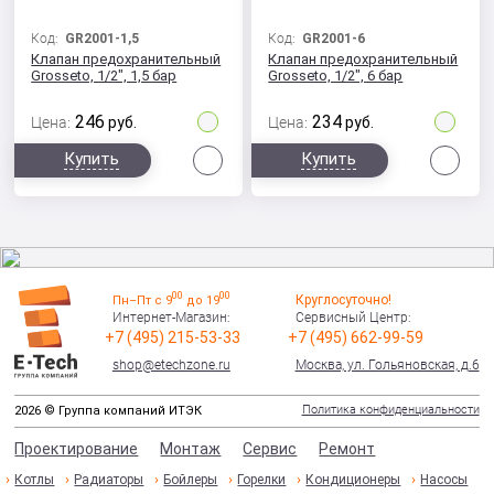
Код:
GR2001-1,5
Код:
GR2001-6
Клапан предохранительный
Клапан предохранительный
Grosseto, 1/2", 1,5 бар
Grosseto, 1/2", 6 бар
246
234
Цена:
руб.
Цена:
руб.
Сравнить
Сра
Купить
Купить
00
00
Круглосуточно!
Пн–Пт с 9
до 19
Интернет-Магазин:
Сервисный Центр:
+7 (495) 215-53-33
+7 (495) 662-99-59
shop@etechzone.ru
Москва, ул. Гольяновская, д.6
Политика конфиденциальности
2026 © Группа компаний ИТЭК
Проектирование
Монтаж
Сервис
Ремонт
Котлы
Радиаторы
Бойлеры
Горелки
Кондиционеры
Насосы