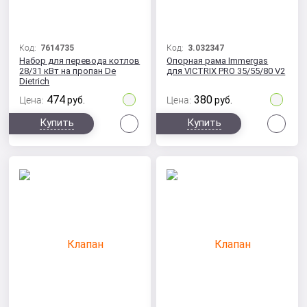
Код:
7614735
Код:
3.032347
Набор для перевода котлов
Опорная рама Immergas
28/31 кВт на пропан De
для VICTRIX PRO 35/55/80 V2
Dietrich
474
380
Цена:
руб.
Цена:
руб.
Сравнить
Сра
Купить
Купить