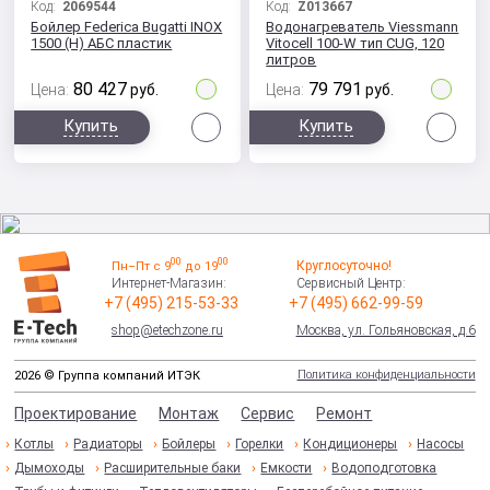
Код:
2069544
Код:
Z013667
Бойлер Federica Bugatti INOX
Водонагреватель Viessmann
1500 (H) АБС пластик
Vitocell 100-W тип CUG, 120
литров
80 427
79 791
Цена:
руб.
Цена:
руб.
Сравнить
Сра
Купить
Купить
00
00
Круглосуточно!
Пн–Пт с 9
до 19
Интернет-Магазин:
Сервисный Центр:
+7 (495) 215-53-33
+7 (495) 662-99-59
shop@etechzone.ru
Москва, ул. Гольяновская, д.6
Политика конфиденциальности
2026 © Группа компаний ИТЭК
Проектирование
Монтаж
Сервис
Ремонт
Котлы
Радиаторы
Бойлеры
Горелки
Кондиционеры
Насосы
Дымоходы
Расширительные баки
Емкости
Водоподготовка