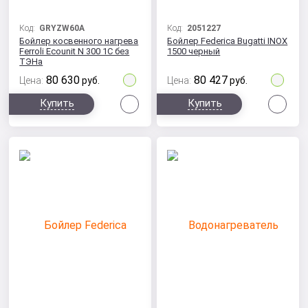
Код:
GRYZW60A
Код:
2051227
Бойлер косвенного нагрева
Бойлер Federica Bugatti INOX
Ferroli Ecounit N 300 1C без
1500 черный
ТЭНа
80 630
80 427
Цена:
руб.
Цена:
руб.
Сравнить
Сра
Купить
Купить