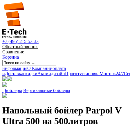
+7 (495) 215-53-33
Обратный звонок
Сравнение
Корзина
информация
О Компании
оплата
и
Доставка
скидки
Акции
дизайн
Проект
установка
Монтаж
24/7
Се
Бойлеры
Вертикальные бойлеры
Напольный бойлер Parpol V
Ultra 500 на 500литров