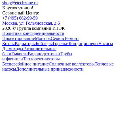
shop@etechzone.ru
Круглосуточно!
Сервисный Центр:
+7 (495) 662-99-59
Москва, ул. Гольяновская, д.6
2026 © Группа компаний ИТЭК
Политика конфиденциальности
Проектирование
Монтаж
Сервис
Ремонт
Котлы
Радиаторы
Бойлеры
Горелки
Кондиционеры
Насосы
Дымоходы
Расширительные
баки
Емкости
Водоподготовка
Трубы
и фитинги
Тепловентиляторы
Бесперебойное питание
Солнечные коллекторы
Тепловые
насосы
Дополнительные принадлежности