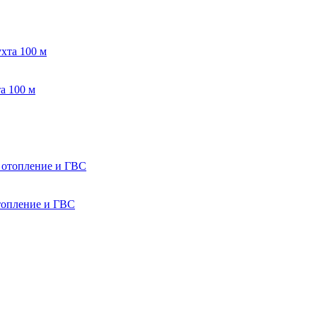
а 100 м
топление и ГВС