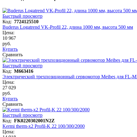
Быстрый просмотр
Код:
7724125510
Buderus Logatrend VK-Profil 22, длина 1000 мм, высота 500 мм
Цена:
10 967
руб.
Купить
Сравнить
Быстрый просмотр
Код:
M663416
Электрический трехпозиционный сервомотор Meibes для FL-
Цена:
27 029
руб.
Купить
Сравнить
Быстрый просмотр
Код:
FK0220302001N2Z
Kermi therm-x2 Profil-K 22 100/300/2000
Цена: