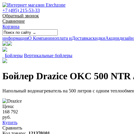
+7 (495) 215-53-33
Обратный звонок
Сравнение
Корзина
информация
О Компании
оплата и
Доставка
скидки
Акции
дизайн
Бойлеры
Вертикальные бойлеры
Бойлер Drazice OKC 500 NTR 
Напольный водонагреватель на 500 литров с одним теплообм
Цена:
168 792
руб.
Купить
Сравнить
Код товара:
121370101