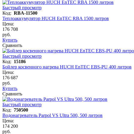
Быстрый просмотр
Код:
RBA-11500
Теплоаккумулятор HUCH EnTEC RBA 1500 литров
Цена:
176 708
руб.
Купить
Сравнить
Быстрый просмотр
Код:
15186
Бойлер косвенного нагрева HUCH EnTEC EBS-PU 400 литров
Цена:
176 687
руб.
Купить
Сравнить
Быстрый просмотр
Код:
750500
Водонагреватель Parpol VS Ultra 500, 500 литров
Цена:
174 200
руб.