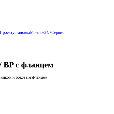
Проект
установка
Монтаж
24/7
Сервис
/ BP с фланцем
енником и боковым фланцем