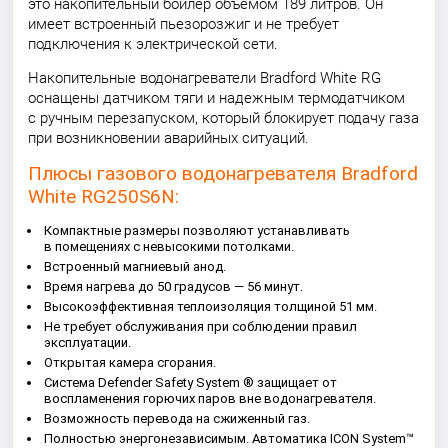
это накопительный бойлер объемом 189 литров. Он
имеет встроенный пьезорозжиг и не требует
подключения к электрической сети.
Накопительные водонагреватели Bradford White RG
оснащены датчиком тяги и надежным термодатчиком
с ручным перезапуском, который блокирует подачу газа
при возникновении аварийных ситуаций.
Плюсы газового водонагревателя Bradford
White RG250S6N:
Компактные размеры позволяют устанавливать
в помещениях с невысокими потолками.
Встроенный магниевый анод.
Время нагрева до 50 градусов — 56 минут.
Высокоэффективная теплоизоляция толщиной 51 мм.
Не требует обслуживания при соблюдении правил
эксплуатации.
Открытая камера сгорания.
Система Defender Safety System ® защищает от
воспламенения горючих паров вне водонагревателя.
Возможность перевода на сжиженный газ.
Полностью энергонезависимым. Автоматика ICON System™