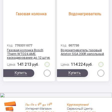
Код:
7703311077
Код:
007730
Газовая колонка Bosch
Водонагреватель газовый
Therm WTD24 AME,
Ariston SGA 200R напольный
каскадирование до 12 штук
141 213
114 224
Цена:
руб.
Цена:
руб.
Сравнить
Сра
Купить
Купить
00
00
Круглосуточно!
Пн–Пт с 9
до 19
Интернет-Магазин:
Сервисный Центр: