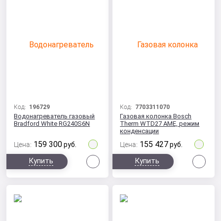
Код:
196729
Код:
7703311070
Водонагреватель газовый
Газовая колонка Bosch
Bradford White RG240S6N
Therm WTD27 AME, режим
конденсации
159 300
155 427
Цена:
руб.
Цена:
руб.
Сравнить
Сра
Купить
Купить