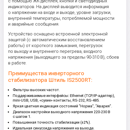
с помощью ЖК-дисплея, кнопки и светодиодных
индикаторов. На дисплей выводится информация
о напряжении на входе и выходе, уровне загрузки,
внутренней температуры, потребляемой мощности
и аварийные сообщения.
Устройство оснащено встроенной электронной
защитой (с автоматическим восстановлением
работы) от короткого замыкания, перегрузок
по выходу и внутреннего перегрева, входного
напряжения (выходящего за пределы 90-310 В), сбоев
в работе.
Преимущества инверторного
стабилизатора Штиль IS2500RT:
Фильтры высоких частот.
Поддерживаемые интерфейсы: Ethernet (TCP/IP-адаптер),
mini-USB, USB, «сухие» контакты, RS-232, RS-485.
Яркая цветная индикация состояний "Норма", "Авария".
Диапазон настройки выходного напряжения 220-230 В
с шагом 1.
Повышенная точность стабилизации (±2%).
Идеальная синусоида напряжения на выходе.