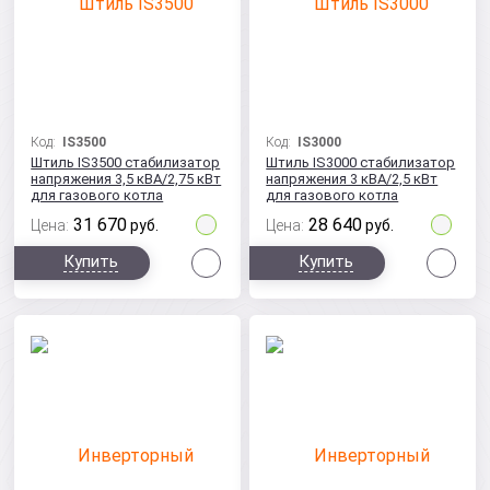
Код:
IS3500
Код:
IS3000
Штиль IS3500 стабилизатор
Штиль IS3000 стабилизатор
напряжения 3,5 кВА/2,75 кВт
напряжения 3 кВА/2,5 кВт
для газового котла
для газового котла
31 670
28 640
Цена:
руб.
Цена:
руб.
Сравнить
Сра
Купить
Купить