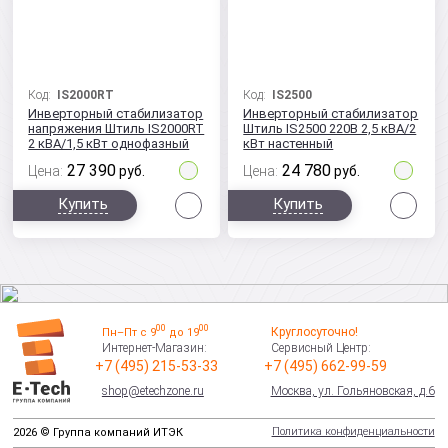
Код:
IS2000RT
Код:
IS2500
Инверторный стабилизатор
Инверторный стабилизатор
напряжения Штиль IS2000RT
Штиль IS2500 220В 2,5 кВА/2
2 кВА/1,5 кВт однофазный
кВт настенный
27 390
24 780
Цена:
руб.
Цена:
руб.
Сравнить
Сра
Купить
Купить
00
00
Круглосуточно!
Пн–Пт с 9
до 19
Интернет-Магазин:
Сервисный Центр:
+7 (495) 215-53-33
+7 (495) 662-99-59
shop@etechzone.ru
Москва, ул. Гольяновская, д.6
Политика конфиденциальности
2026 © Группа компаний ИТЭК