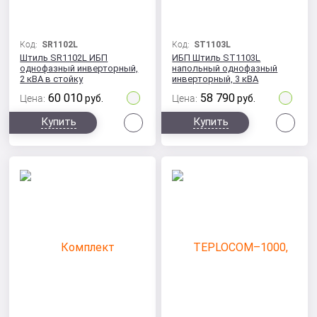
Код:
SR1102L
Код:
ST1103L
Штиль SR1102L ИБП
ИБП Штиль ST1103L
однофазный инверторный,
напольный однофазный
2 кВА в стойку
инверторный, 3 кВА
60 010
58 790
Цена:
руб.
Цена:
руб.
Сравнить
Сра
Купить
Купить