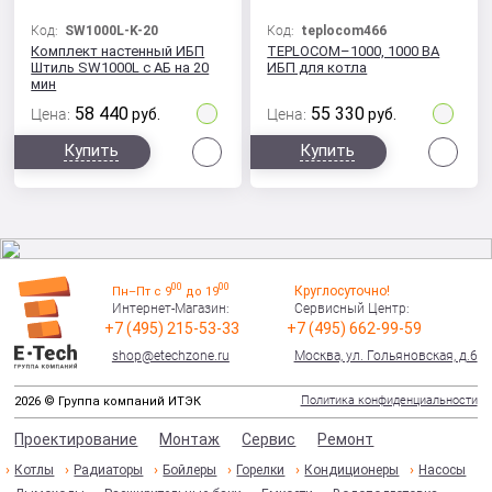
Код:
SW1000L-K-20
Код:
teplocom466
Комплект настенный ИБП
TEPLOCOM–1000, 1000 ВА
Штиль SW1000L с АБ на 20
ИБП для котла
мин
58 440
55 330
Цена:
руб.
Цена:
руб.
Сравнить
Сра
Купить
Купить
00
00
Круглосуточно!
Пн–Пт с 9
до 19
Интернет-Магазин:
Сервисный Центр:
+7 (495) 215-53-33
+7 (495) 662-99-59
shop@etechzone.ru
Москва, ул. Гольяновская, д.6
Политика конфиденциальности
2026 © Группа компаний ИТЭК
Проектирование
Монтаж
Сервис
Ремонт
Котлы
Радиаторы
Бойлеры
Горелки
Кондиционеры
Насосы