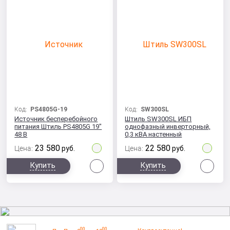
Код:
PS4805G-19
Код:
SW300SL
Источник бесперебойного
Штиль SW300SL ИБП
питания Штиль PS4805G 19"
однофазный инверторный,
48 В
0,3 кВА настенный
23 580
22 580
Цена:
руб.
Цена:
руб.
Сравнить
Сра
Купить
Купить
00
00