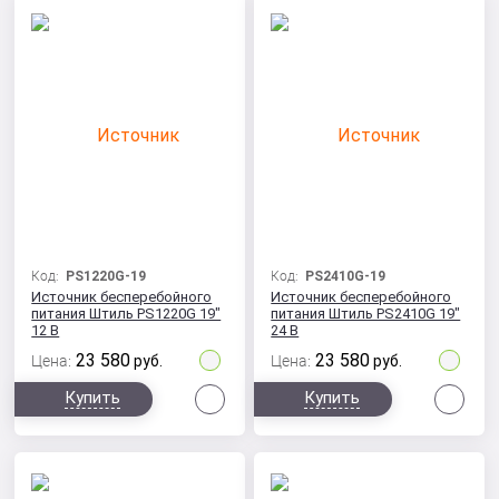
Код:
PS1220G-19
Код:
PS2410G-19
Источник бесперебойного
Источник бесперебойного
питания Штиль PS1220G 19"
питания Штиль PS2410G 19"
12 В
24 В
23 580
23 580
Цена:
руб.
Цена:
руб.
Сравнить
Сра
Купить
Купить