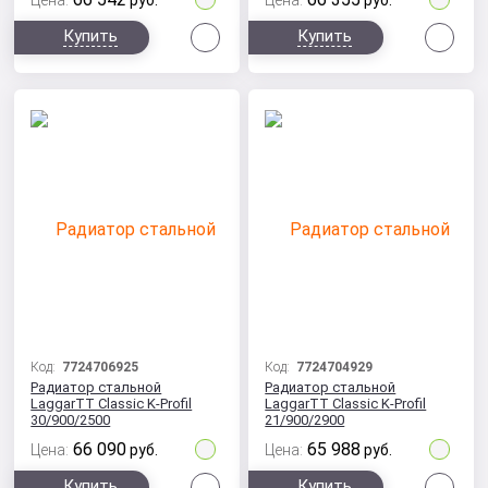
Цена:
руб.
Цена:
руб.
Сравнить
Сра
Купить
Купить
Код:
7724706925
Код:
7724704929
Радиатор стальной
Радиатор стальной
LaggarTT Classic K-Profil
LaggarTT Classic K-Profil
30/900/2500
21/900/2900
66 090
65 988
Цена:
руб.
Цена:
руб.
Сравнить
Сра
Купить
Купить