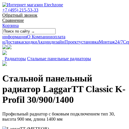
+7 (495) 215-53-33
Обратный звонок
Сравнение
Корзина
информация
О Компании
оплата
и
Доставка
скидки
Акции
дизайн
Проект
установка
Монтаж
24/7
Се
Радиаторы
Стальные панельные радиаторы
Стальной панельный
радиатор LaggarTT Classic K-
Profil 30/900/1400
Профильный радиатор с боковым подключением тип 30,
высота 900 мм, длина 1400 мм