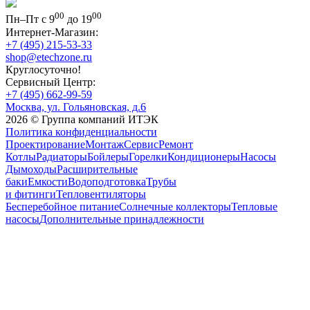
00
00
Пн–Пт с 9
до 19
Интернет-Магазин:
+7 (495) 215-53-33
shop@etechzone.ru
Круглосуточно!
Сервисный Центр:
+7 (495) 662-99-59
Москва, ул. Гольяновская, д.6
2026 © Группа компаний ИТЭК
Политика конфиденциальности
Проектирование
Монтаж
Сервис
Ремонт
Котлы
Радиаторы
Бойлеры
Горелки
Кондиционеры
Насосы
Дымоходы
Расширительные
баки
Емкости
Водоподготовка
Трубы
и фитинги
Тепловентиляторы
Бесперебойное питание
Солнечные коллекторы
Тепловые
насосы
Дополнительные принадлежности