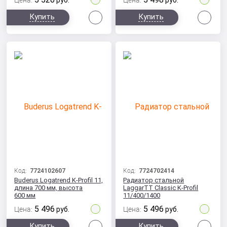
Цена:
руб.
Цена:
руб.
Сравнить
Сра
Купить
Купить
Код:
7724102607
Код:
7724702414
Buderus Logatrend K-Profil 11,
Радиатор стальной
длина 700 мм, высота
LaggarTT Classic K-Profil
600 мм
11/400/1400
5 496
5 496
Цена:
руб.
Цена:
руб.
Сравнить
Сра
Купить
Купить