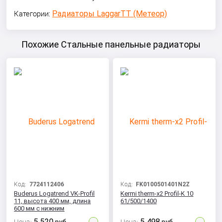
Радиаторы LaggarTT (Метеор)
Категории:
Похожие Стальные панельные радиаторы
Код:
7724112406
Код:
FK0100501401N2Z
Buderus Logatrend VK-Profil
Kermi therm-x2 Profil-K 10
11, высота 400 мм, длина
61/500/1400
600 мм с нижним
подключением
5 520
5 498