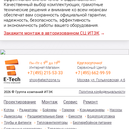
Качественный выбор комплектующих, грамотные
технические решения и внимание ко всем нюансам
обеспечат вам сохранность официальной гарантии,
надежность, безопасность, эффективность
и экономичность работы вашего оборудования.
Закажите монтаж в авторизованном СЦ ИТЭК
→
00
00
Круглосуточно!
Пн–Пт с 9
до 19
Интернет-Магазин:
Сервисный Центр:
+7 (495) 215-53-33
+7 (495) 662-99-59
shop@etechzone.ru
Москва, ул. Гольяновская, д.6
Политика конфиденциальности
2026 © Группа компаний ИТЭК
Проектирование
Монтаж
Сервис
Ремонт
Котлы
Радиаторы
Бойлеры
Горелки
Кондиционеры
Насосы
Дымоходы
Расширительные баки
Емкости
Водоподготовка
Трубы и фитинги
Тепловентиляторы
Бесперебойное питание