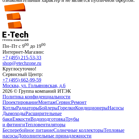
ознакомительный характер и не является публичной офертой.
00
00
Пн–Пт с 9
до 19
Интернет-Магазин:
+7 (495) 215-53-33
shop@etechzone.ru
Круглосуточно!
Сервисный Центр:
+7 (495) 662-99-59
Москва, ул. Гольяновская, д.6
2026 © Группа компаний ИТЭК
Политика конфиденциальности
Проектирование
Монтаж
Сервис
Ремонт
Котлы
Радиаторы
Бойлеры
Горелки
Кондиционеры
Насосы
Дымоходы
Расширительные
баки
Емкости
Водоподготовка
Трубы
и фитинги
Тепловентиляторы
Бесперебойное питание
Солнечные коллекторы
Тепловые
насосы
Дополнительные принадлежности