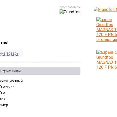
тно!
жие товары
ктеристики
куляционный
00 м³/час
0 м
тая
имер