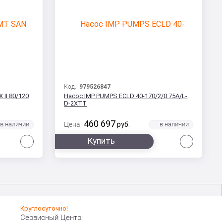
Код:
979526847
II 80/120
Насос IMP PUMPS ECLD 40-170/2/0.75A/L-
D-2XTT
460 697
Цена:
руб.
Сравнить
Сравни
Купить
Круглосуточно!
Сервисный Центр: