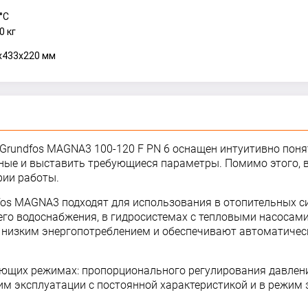
°С
0 кг
x433x220 мм
Grundfos MAGNA3 100-120 F PN 6 оснащен интуитивно пон
ые и выставить требующиеся параметры. Помимо этого, в
рии работы.
os MAGNA3 подходят для использования в отопительных с
чего водоснабжения, в гидросистемах с тепловыми насоса
 низким энергопотреблением и обеспечивают автоматиче
ющих режимах: пропорционального регулирования давлени
им эксплуатации с постоянной характеристикой и в режим