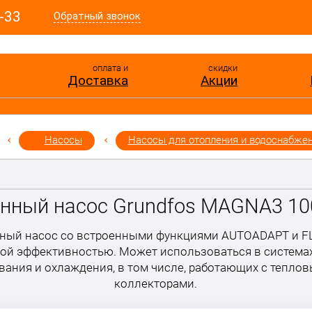
-33
Обратный звонок
оплата и
скидки
Доставка
Акции
Насосы
Насосы для отопления и водоснабже
нный насос Grundfos MAGNA3 100
ый насос со встроенными функциями AUTOADAPT и F
ой эффективностью. Может использоваться в системах
ания и охлаждения, в том числе, работающих с тепл
коллекторами.