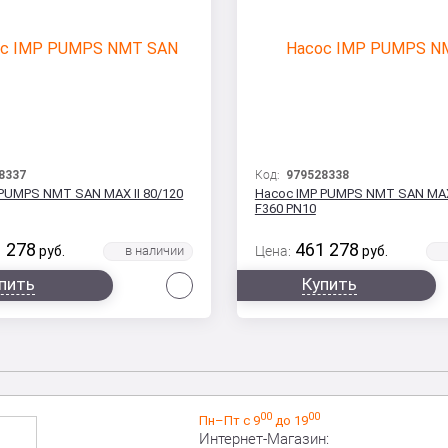
8337
Код:
979528338
 PUMPS NMT SAN MAX II 80/120
Насос IMP PUMPS NMT SAN MAX 
F360 PN10
 278
461 278
руб.
Цена:
руб.
Сравнить
пить
Купить
00
00
Пн–Пт с 9
до 19
Интернет-Магазин: