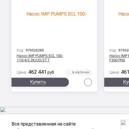
Код:
979526285
Код:
97952
Насос IMP PUMPS ECL 100-
Насос IMP
110/4/2.2K/I/D/2TT
F360 PN6
462 441
461
Цена:
руб.
Цена:
Сравнить
Купить
Ку
Вся представленная на сайте