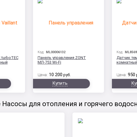
Код:
ML00006132
Код:
ML8569
t turboTEC
Панель управления ZONT
Датчик те
нный
МЛ-753 Wi-Fi
комнатны
10 200
950
Цена:
руб.
Цена:
Купить
Ку
 Насосы для отопления и горячего водос