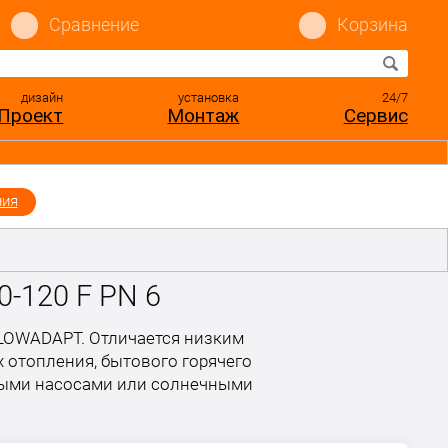
Сравнение
Корзина
дизайн
установка
24/7
Проект
Монтаж
Сервис
ния
-120 F PN 6
LOWADAPT. Отличается низким
 отопления, бытового горячего
овыми насосами или солнечными