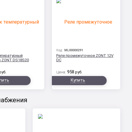
Код:
ML00000291
мпературный
Реле промежуточное ZONT 12V
й ZONT DS18S20
DC
958
руб.
Цена:
руб.
пить
Купить
набжения