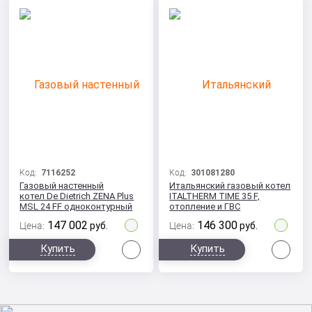
Код:
7116252
Код:
301081280
Газовый настенный
Итальянский газовый котел
котел De Dietrich ZENA Plus
ITALTHERM TIME 35 F,
MSL 24 FF одноконтурный
отопление и ГВС
147 002
146 300
Цена:
руб.
Цена:
руб.
Сравнить
Сра
Купить
Купить