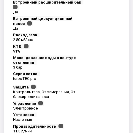
Встроенный расширительный бак
Да
Встроенный циркуляционный
насос
Да
Расход газа
2.80 м³/час
КПД
91%
Макс. давление воды в контуре
отопления
3 бар
Серия котла
turboTEC pro
Защита
Контроль газа, От замерзания, От
блокировки насоса
Управление
Электронное
Установка
Настенная
Производительность
11.5 л/мин