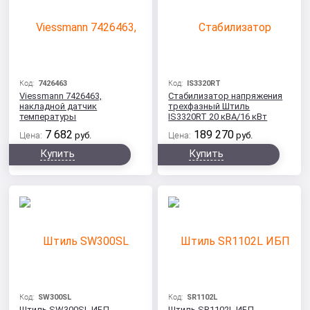
Код:
7426463
Код:
IS3320RT
Viessmann 7426463,
Стабилизатор напряжения
накладной датчик
трехфазный Штиль
температуры
IS3320RT 20 кВА/16 кВт
7 682
189 270
Цена:
руб.
Цена:
руб.
Купить
Купить
Код:
SW300SL
Код:
SR1102L
Штиль SW300SL ИБП
Штиль SR1102L ИБП