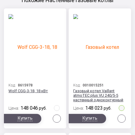
Похожие Настенные газовые котлы
Код:
8615978
Код:
0010015251
Wolf CGG-3-18, 18 кВт
Газовый котел Vaillant
atmoTEC plus VU 240/5-5
настенный одноконтурный
148 046
148 023
Цена:
руб.
Цена:
руб.
Сравнить
Сра
Купить
Купить