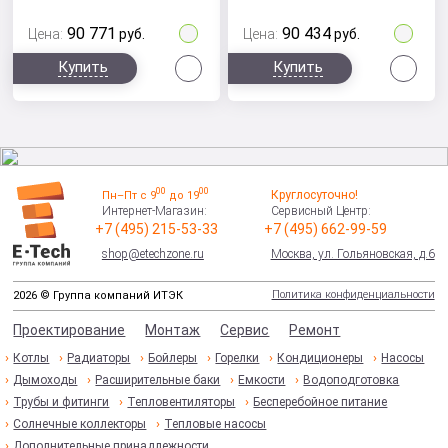
90 771
90 434
Цена:
руб.
Цена:
руб.
Сравнить
Сра
Купить
Купить
00
00
Круглосуточно!
Пн–Пт с 9
до 19
Интернет-Магазин:
Сервисный Центр:
+7 (495) 215-53-33
+7 (495) 662-99-59
shop@etechzone.ru
Москва, ул. Гольяновская, д.6
Политика конфиденциальности
2026 © Группа компаний ИТЭК
Проектирование
Монтаж
Сервис
Ремонт
Котлы
Радиаторы
Бойлеры
Горелки
Кондиционеры
Насосы
Дымоходы
Расширительные баки
Емкости
Водоподготовка
Трубы и фитинги
Тепловентиляторы
Бесперебойное питание
Солнечные коллекторы
Тепловые насосы
Дополнительные принадлежности