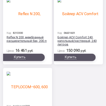
Код:
8213300
Код:
06631601
Reflex N 200, мембранный
Бойлер ACV Comfort 240,
расширительный бак, 200 л
напольный/настенный, 240
литров
16 461
150 090
Цена:
руб.
Цена:
руб.
Купить
Купить