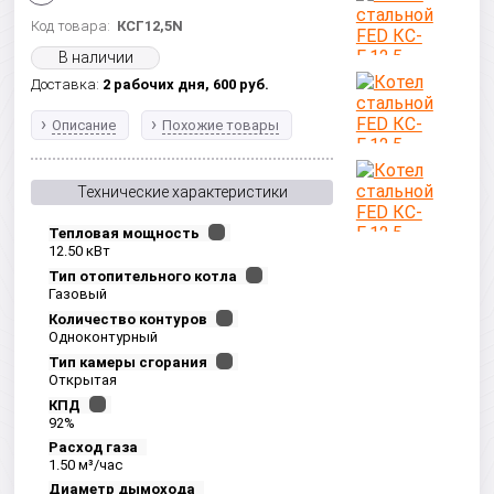
Код товара:
КСГ12,5N
В наличии
Доставка:
2 рабочих дня,
600
руб.
Описание
Похожие товары
Технические характеристики
Тепловая мощность
12.50 кВт
Тип отопительного котла
Газовый
Количество контуров
Одноконтурный
Тип камеры сгорания
Открытая
КПД
92%
Расход газа
1.50 м³/час
Диаметр дымохода