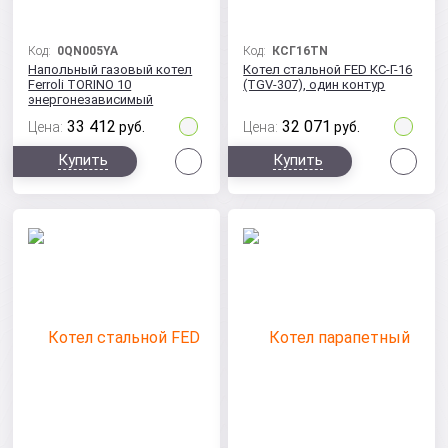
Код:
0QN005YA
Код:
КСГ16ТN
Напольный газовый котел
Котел стальной FED КС-Г-16
Ferroli TORINO 10
(TGV-307), один контур
энергонезависимый
33 412
32 071
Цена:
руб.
Цена:
руб.
Сравнить
Сра
Купить
Купить