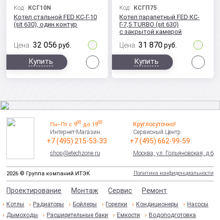
Код:
КСГ10N
Код:
КСГП75
Котел стальной FED КС-Г-10
Котел парапетный FED КС-
(sit 630), один контур
Г-7,5 TURBO (sit 630)
с закрытой камерой
сгорания
32 056
31 870
Цена:
руб.
Цена:
руб.
Сравнить
Сра
Купить
Купить
00
00
Круглосуточно!
Пн–Пт с 9
до 19
Интернет-Магазин:
Сервисный Центр:
+7 (495) 215-53-33
+7 (495) 662-99-59
shop@etechzone.ru
Москва, ул. Гольяновская, д.6
Политика конфиденциальности
2026 © Группа компаний ИТЭК
Проектирование
Монтаж
Сервис
Ремонт
Котлы
Радиаторы
Бойлеры
Горелки
Кондиционеры
Насосы
Дымоходы
Расширительные баки
Емкости
Водоподготовка