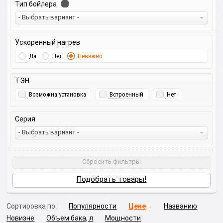
Тип бойлера
- Выбрать вариант -
Ускоренный нагрев
Да
Нет
Неважно
ТЭН
Возможна установка
Встроенный
Нет
Серия
- Выбрать вариант -
Сбросить фильтры
Подобрать товары!
Сортировка по:
Популярности
Цене
Названию
Новизне
Объем бака, л
Мощности