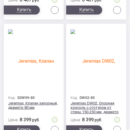
Цена:
руб.
Цена:
руб.
Сравнить
Сра
Купить
Купить
Код:
SDW99-80
Код:
DW02-80
Jeremias, Клапан запорный,
Jeremias DW02, Опорная
диаметр 80 мм
консоль с отступом от
стены 150-250 мм, диаметр
80 мм
8 399
8 399
Цена:
руб.
Цена:
руб.
Сравнить
Сра
Купить
Купить