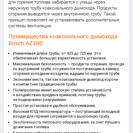
для горения топлива забирается с улицы через
наружную трубу коаксиального дымохода. Продукты
сгорания выводятся через внутреннюю трубу. Такой
принцип позволяет не устанавливать дополнительные
системы вентиляции.
Преимущества коаксиального дымохода
Bosch AZ388:
Изменяемая длина трубы: от 425 до 725 мм. Это
обеспечивает большую вариативность установки.
Максимальная безопасность — продукты сгорания, проходя
по внутренней трубе, остужаются поступающим в камеру
сгорания холодным воздухом, идущим по наружной трубе.
Экономия места, так как коаксиальный дымоход короче
и компактнее традиционной трубы.
Полипропилен имеет высокую степень устойчивости
к воздействию вредных примесей, поэтому трубы
не подвержены разрушению.
Простая установка и удобное обслуживание.
Высокий КПД теплогенератора — поступающий холодный
воздух для горения согревается о выхлопную трубу.
Экологичность теплового оборудования, за счет лучшего
дожигания топлива.
Благодаря забору воздуха для горения с улицы,