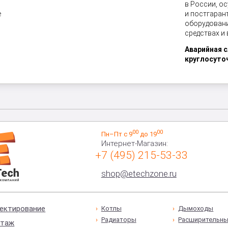
в России, о
е
и постгаран
оборудовани
средствах и
Аварийная 
круглосуто
00
00
Пн–Пт с 9
до 19
Интернет-Магазин:
+7 (495) 215-53-33
shop@etechzone.ru
ектирование
Котлы
Дымоходы
Радиаторы
Расширительны
таж