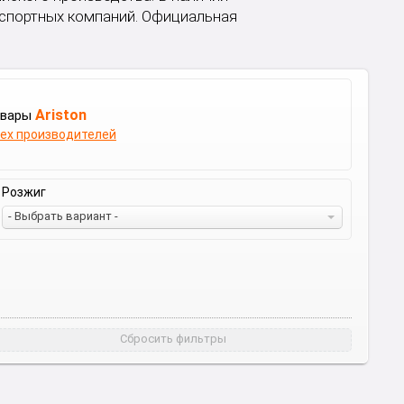
нспортных компаний. Официальная
Ariston
овары
сех производителей
Розжиг
- Выбрать вариант -
Сбросить фильтры