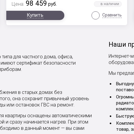
98 459
Цена:
руб.
Купить
Сравнить
Наши п
Интернет-м
типа для частного дома, офиса,
оборудован
и имеют сертификат безопасности
приборам.
Мы предла
Выгодну
поставо
бжения в старых домах без
Огромны
того, она сохранит привычный уровень
радиато
ы или остановок ГВС на ремонт.
комплек
ля квартиры оснащены автоматическими
Быструю
й и сразу начинается нагрев. При этом
Комплек
еобходимо в данный момент — вы сами
товар, 