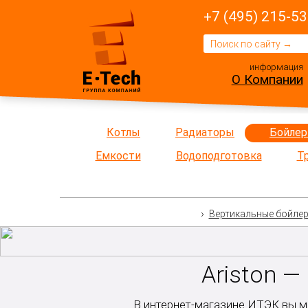
+7 (495) 215-53
информация
О Компании
Котлы
Радиаторы
Бойле
Емкости
Водоподготовка
Т
Вертикальные бойле
Ariston 
В интернет-магазине ИТЭК вы м