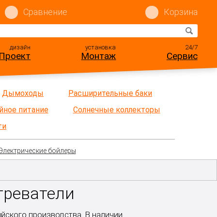
Сравнение
Корзина
дизайн
установка
24/7
Проект
Монтаж
Сервис
Дымоходы
Расширительные баки
йное питание
Солнечные коллекторы
ти
Электрические бойлеры
греватели
йского производства. В наличии