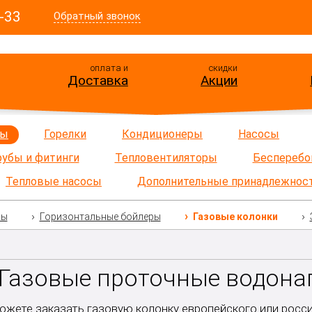
-33
Обратный звонок
оплата и
скидки
Доставка
Акции
ры
Горелки
Кондиционеры
Насосы
рубы и фитинги
Тепловентиляторы
Бесперебо
Тепловые насосы
Дополнительные принадлежнос
ры
Горизонтальные бойлеры
Газовые колонки
— Газовые проточные водона
ожете заказать газовую колонку европейского или росси